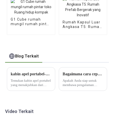
G1 Cube rumah
Rumah Kapsul Luar
mungil rumah pintar
Angkasa T5: Rumah
toko Ruang hidup
Prefab Bergerak
kompak
yang Inovatif
Blog Terkait
kabin apel portabel-Rumah kopi yang indah
Bagaimana cara cepat membuat perkemahan kapsul luar angkasa yang mewah dan berkelas tinggi?
Temukan kabin apel portabel
Apakah Anda siap untuk
yang menakjubkan dari
membawa pengalaman
Mutong Industry. Kedai kopi
berkemah Anda ke tingkat
yang cantik ini adalah
berikutnya? Bayangkan tidur
perpaduan sempurna antara
di bawah bintang-bintang di
gaya dan fungsionalitas.
perkemahan kapsul mewah
yang memadukan
Video Terkait
kemewahan dan