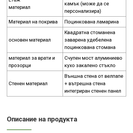
камък (може да се
материал
персонализира)
Материал на покрива
Поцинкована ламарина
Квадратна стоманена
основен материал
заварена удебелена
поцинкована стомана
материал за врати и
Счупен мост алуминиево
прозорци
кухо закалено стъкло
Външна стена от велпапе
Стенен материал
+ вътрешна стена
интегриран стенен панел
Описание на продукта