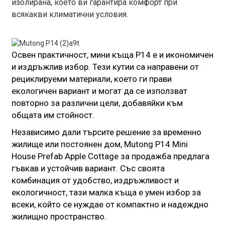
изолирана, което ви гарантира комфорт при
всякакви климатични условия.
Освен практичност, мини къща P14 е и икономичен
и издръжлив избор. Тези кутии са направени от
рециклируеми материали, което ги прави
екологичен вариант и могат да се използват
повторно за различни цели, добавяйки към
общата им стойност.
Независимо дали търсите решение за временно
жилище или постоянен дом, Mutong P14 Mini
House Prefab Apple Cottage за продажба предлага
гъвкав и устойчив вариант. Със своята
комбинация от удобство, издръжливост и
екологичност, тази малка къща е умен избор за
всеки, който се нуждае от компактно и надеждно
жилищно пространство.