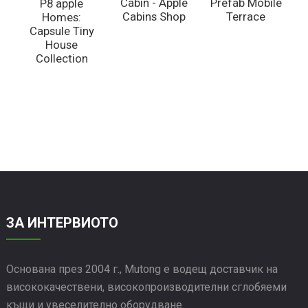
Cabin - Apple
Prefab Mobile
P8 apple
Cabins Shop
Terrace
Homes:
Capsule Tiny
House
Collection
п
ЗА ИНТЕРВИОТО
Основана през 2004 г., Mutong е водещ доставчик на
висококачествени, високопроизводителни сглобяеми
къщи и увеселително оборудване.