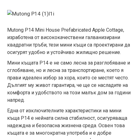
Mutong P14 Mini House Prefabricated Apple Cottage,
изработена от висококачествени галванизирани
квадратни тръби, тези мини къщи са проектирани да
осигурят удобно и устойчиво жилищно решение.
Мини къщата P14 е не само лесна за разглобяване и
сглобяване, но и лесна за транспортиране, което я
прави идеален избор за хора, които се местят често.
Дългият му живот гарантира, че ще се насладите на
комфорта и удобството на този малък дом за години
напред.
Една от изключителните характеристики на мини
къща P14 е нейната силна стабилност, осигуряваща
надеждна и безопасна жизнена среда. Освен това
къщата е за многократна употреба и е добре