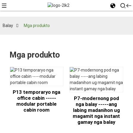
Balay
Mga produkto
Mga produkto
P13 temporaryo nga
office cabin -----
P7-modernong pod
modular portable
nga balay -----ang
cabin room
labing madanihon ug
magamit nga instant
gamay nga balay