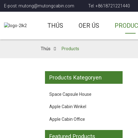
E-post: mutong@mutongcabin.com
Tel: +8618721221440
THÚS
OER ÚS
PRODU
Thús
Products
Products Kategoryen
Space Capsule House
Apple Cabin Winkel
Apple Cabin Office
Featured Products