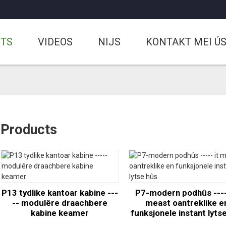
CTS
VIDEOS
NIJS
KONTAKT MEI Ú
Products
P13 tydlike kantoar kabine ---
P7-modern podhûs ----
-- modulêre draachbere
meast oantreklike e
kabine keamer
funksjonele instant lyts