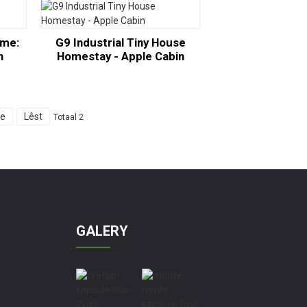
ome:
G9 Industrial Tiny House
n
Homestay - Apple Cabin
de
Lêst
Totaal 2
GALERY