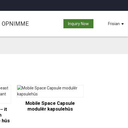
S OPNIMME
Inquiry Now
Frisian
Mobile Space Capsule
modulêr kapsulehûs
- it
n
e hûs