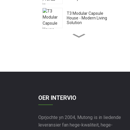
T3 Modular Capsule
House - Modern Living
Solution
T2, Space Capsule House -
Ynnovative Prefab Design
P14 Mini House Prefab
Apple Cabins te keap
P10 Winkel Prefab Cabin
Capsules foar lytse
romten
OER INTERVIO
P8 apple Homes: Capsule
Oprjochte yn 2004, Mutong is in liedende
Tiny House Collection
leveransier fan hege-kwaliteit, hege-