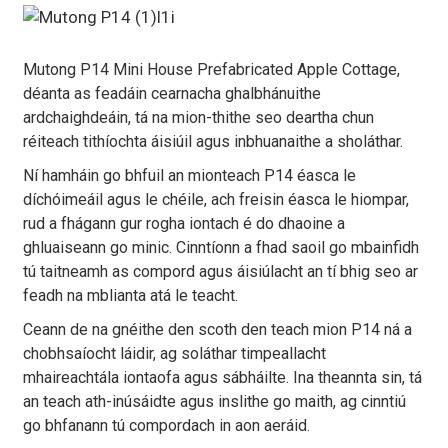
Mutong P14 Mini House Prefabricated Apple Cottage,
déanta as feadáin cearnacha ghalbhánuithe
ardchaighdeáin, tá na mion-thithe seo deartha chun
réiteach tithíochta áisiúil agus inbhuanaithe a sholáthar.
Ní hamháin go bhfuil an mionteach P14 éasca le
díchóimeáil agus le chéile, ach freisin éasca le hiompar,
rud a fhágann gur rogha iontach é do dhaoine a
ghluaiseann go minic. Cinntíonn a fhad saoil go mbainfidh
tú taitneamh as compord agus áisiúlacht an tí bhig seo ar
feadh na mblianta atá le teacht.
Ceann de na gnéithe den scoth den teach mion P14 ná a
chobhsaíocht láidir, ag soláthar timpeallacht
mhaireachtála iontaofa agus sábháilte. Ina theannta sin, tá
an teach ath-inúsáidte agus inslithe go maith, ag cinntiú
go bhfanann tú compordach in aon aeráid.