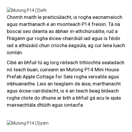
Chomh maith le praiticiúlacht, is rogha eacnamaíoch
agus marthanach é an mionteach P14 freisin. Tá na
boscaí seo déanta as ábhair in-athchúrsáilte, rud a
fhágann gur rogha éicea-chairdiúil iad agus is féidir
iad a athúsáid chun críocha éagsúla, ag cur lena luach
iomlán.
Cibé an bhfuil tú ag lorg réiteach tithíochta sealadach
nó teach buan, cuireann an Mutong P14 Mini House
Prefab Apple Cottage for Sale rogha versatile agus
inbhuanaithe. Leis an teaglaim de áise, marthanacht
agus éicea-cairdiúlacht, is é an teach beag bídeach
rogha cliste do dhuine ar bith a bhfuil gá acu le spás
maireachtála dhlúth agus iontaofa.