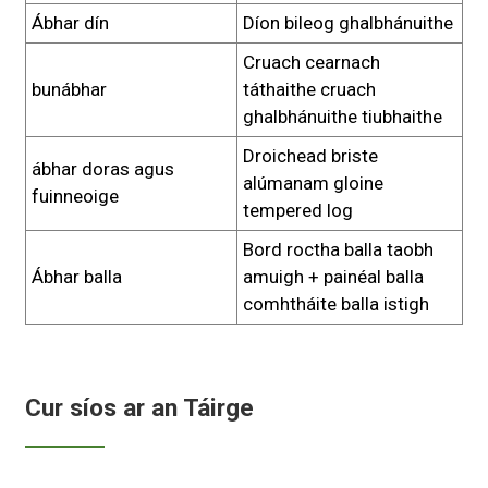
Ábhar dín
Díon bileog ghalbhánuithe
Cruach cearnach
bunábhar
táthaithe cruach
ghalbhánuithe tiubhaithe
Droichead briste
ábhar doras agus
alúmanam gloine
fuinneoige
tempered log
Bord roctha balla taobh
Ábhar balla
amuigh + painéal balla
comhtháite balla istigh
Cur síos ar an Táirge