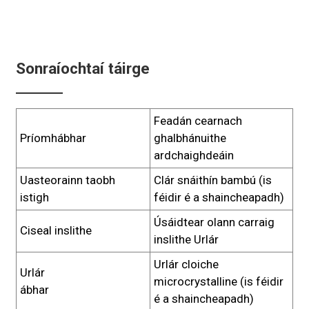
Sonraíochtaí táirge
Feadán cearnach
Príomhábhar
ghalbhánuithe
ardchaighdeáin
Uasteorainn taobh
Clár snáithín bambú (is
istigh
féidir é a shaincheapadh)
Úsáidtear olann carraig
Ciseal inslithe
inslithe Urlár
Urlár cloiche
Urlár
microcrystalline (is féidir
ábhar
é a shaincheapadh)