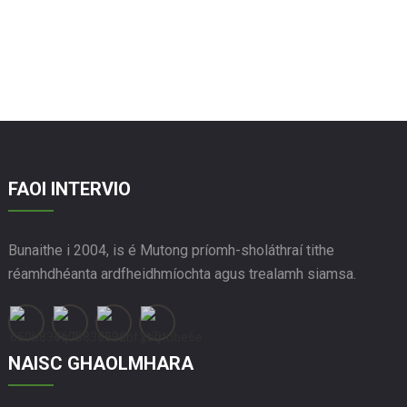
FAOI INTERVIO
Bunaithe i 2004, is é Mutong príomh-sholáthraí tithe
réamhdhéanta ardfheidhmíochta agus trealamh siamsa.
NAISC GHAOLMHARA