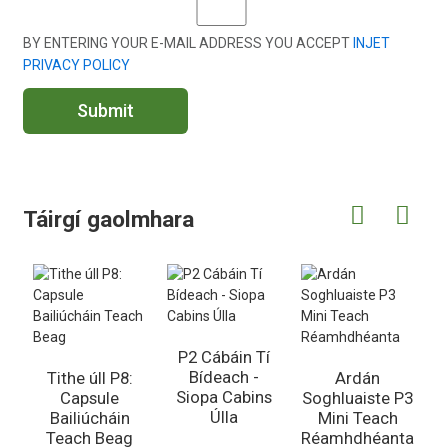
BY ENTERING YOUR E-MAIL ADDRESS YOU ACCEPT
INJET
PRIVACY POLICY
Submit
Táirgí gaolmhara
P2 Cábáin Tí
Bídeach -
Tithe úll P8:
Ardán
Siopa Cabins
Capsule
Soghluaiste P3
Úlla
Bailiúcháin
Mini Teach
C
Teach Beag
Réamhdhéanta
R