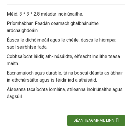
Méid: 3 * 3 * 2.8 méadar inoiriúnaithe.
Príomhábhar: Feadán cearnach ghalbhánuithe
ardchaighdeáin.
Éasca le díchóimeáil agus le chéile, éasca le hiompar,
saol seirbhíse fada.
Cobhsaíocht láidir, ath-inúsáidte, éifeacht inslithe teasa
maith.
Eacnamaíoch agus durable, tá na boscaí déanta as ábhair
in-athchúrsáilte agus is féidir iad a athúsáid.
Áiseanna tacaíochta iomlána, stíleanna inoiriúnaithe agus
éagsúil.
DÉAN TEAGMHÁIL LINN