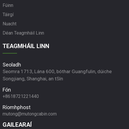
Fúinn
Táirgí
Nuacht
Déan Teagmháil Linn
TEAGMHÁIL LINN
Seoladh
Seomra 1713, Lána 600, bóthar Guangfulin, dúiche
Songjiang, Shanghai, an tSín
Fón
+8618721221440
Ríomhphost
mutong@mutongcabin.com
GAILEARAÍ