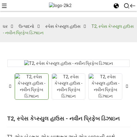
ઘર
ઉત્પાદનો
સ્પેસ કેપ્સ્યુલ હાઉસ
T2, સ્પેસ કેપ્સ્યુલ હાઉસ
- નવીન પ્રિફેબ ડિઝાઇન
T2, સ્પેસ કેપ્સ્યુલ હાઉસ - નવીન પ્રિફેબ ડિઝાઇન
T2, એક બેડરૂમ, એક બાથરૂમ અને એક બાલ્કની સાથે,