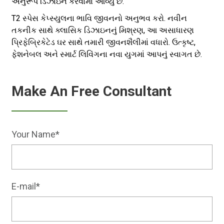
અનુરૂપ ડિઝાઇન કરવામાં આવ્યું છે.
T2 સ્પેસ કેપ્સ્યુલના ભાવિ જીવનનો અનુભવ કરો. નવીન
તકનીક સાથે ક્લાસિક ડિઝાઇનનું મિશ્રણ, આ અસાધારણ
પ્રિફેબ્રિકેટેડ ઘર સાથે તમારી જીવનશૈલીમાં વધારો. ઉત્કૃષ્ટ,
ફેશનેબલ અને સ્માર્ટ લિવિંગના નવા યુગમાં આપનું સ્વાગત છે.
Make An Free Consultant
Your Name*
E-mail*