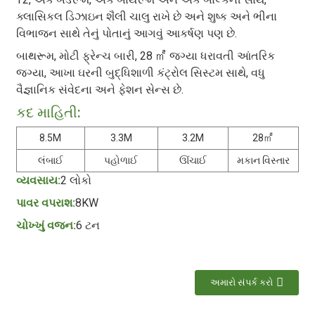
ક્લાસિકલ ડિઝાઇન શૈલી ચાલુ રાખે છે અને શુષ્ક અને ભીના
વિભાજન સાથે તેનું પોતાનું આગવું આકર્ષણ પણ છે.
બાથરૂમ, મોટી ફ્રેન્ચ બારી, 28 ㎡ જગ્યા ધરાવતી આંતરિક
જગ્યા, આખા ઘરની બુદ્ધિશાળી કંટ્રોલ સિસ્ટમ સાથે, વધુ
વૈજ્ઞાનિક સંવેદના અને ફેશન સેન્સ છે.
કદ માહિતી:
8.5M
3.3M
3.2M
28㎡
લંબાઈ
પહોળાઈ
ઊંચાઈ
મકાન વિસ્તાર
વ્યવસાય:
2 લોકો
પાવર વપરાશ:
8KW
ચોખ્ખું વજન:
6 ટન
અમારો સંપર્ક કરો