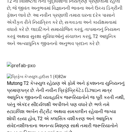
T2 ની વિશિષ્ટતા તેની બુદ્ધિશાળી નિયંત્રણ પ્રણાલીમાં રહેલી
છે, જે જીવંત અનુભવમાં વિજ્ઞાનની ભાવના અને ઉચ્ચ ડિગ્રીની
ફેશન લાવે છે. આ નવીન પ્રણાલી તમારા ઘરના દરેક પાસાને
એકીકૃત રીતે નિયંત્રિત કરે છે, સગવડતા અને કાર્યક્ષમતામાં
વધારો કરે છે. લાઇટિંગને સમાયોજિત કરવું, તાપમાનનું નિયમન
કરવું અથવા સુરક્ષા સુવિધાઓનું સંચાલન કરવું, T2 આધુનિક
અને અત્યાધુનિક જીવનનો અનુભવ પ્રદાન કરે છે.
Mutong T2 કેપ્સ્યુલ રહેઠાણ એ ફોર્મ અને ફંક્શનના યુનિયનનું
પ્રમાણપત્ર છે. તેની નવીન પ્રિફેબ્રિકેટેડ ડિઝાઇન માત્ર
આધુનિક જીવનની વ્યવહારિક જરૂરિયાતોને જ પૂરી કરતી નથી,
પરંતુ એકંદર સૌંદર્યલક્ષી અપીલને પણ વધારે છે. ભલે તમે
સ્ટાઇલિશ અર્બન રીટ્રીટ અથવા સમકાલીન રહેવાની જગ્યા
શોધી રહ્યા હોવ, T2 એ ક્લાસિક વશીકરણ અને આધુનિક
સંવેદનશીલતાના અનન્ય મિશ્રણ સાથે તમારી જરૂરિયાતોને