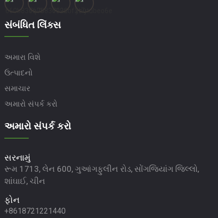
સંબંધિત લિંક્સ
અમારા વિશે
ઉત્પાદનો
સમાચાર
અમારો સંપર્ક કરો
અમારો સંપર્ક કરો
સરનામું
રૂમ 1713, લેન 600, ગુઆંગફુલીન રોડ, સોંગજિયાંગ જિલ્લો,
શાંઘાઈ, ચીન
ફોન
+8618721221440