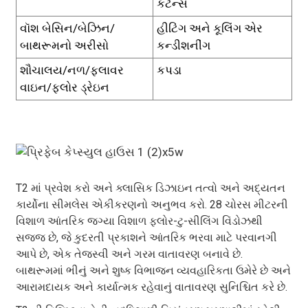
કર્ટેન્સ
વૉશ બેસિન/બેઝિન/
હીટિંગ અને કૂલિંગ એર
બાથરૂમનો અરીસો
કન્ડીશનીંગ
શૌચાલય/નળ/ફ્લાવર
કપડા
વાઇન/ફ્લોર ડ્રેઇન
T2 માં પ્રવેશ કરો અને ક્લાસિક ડિઝાઇન તત્વો અને અદ્યતન
કાર્યોના સીમલેસ એકીકરણનો અનુભવ કરો. 28 ચોરસ મીટરની
વિશાળ આંતરિક જગ્યા વિશાળ ફ્લોર-ટુ-સીલિંગ વિંડોઝથી
સજ્જ છે, જે કુદરતી પ્રકાશને આંતરિક ભરવા માટે પરવાનગી
આપે છે, એક તેજસ્વી અને ગરમ વાતાવરણ બનાવે છે.
બાથરૂમમાં ભીનું અને શુષ્ક વિભાજન વ્યવહારિકતા ઉમેરે છે અને
આરામદાયક અને કાર્યાત્મક રહેવાનું વાતાવરણ સુનિશ્ચિત કરે છે.