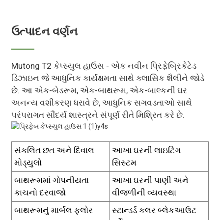
ઉત્પાદન વર્ણન
Mutong T2 કેપ્સ્યુલ હાઉસ - એક નવીન પ્રિફેબ્રિકેટેડ
ડિઝાઇન જે આધુનિક કાર્યક્ષમતા સાથે ક્લાસિક શૈલીને જોડે
છે. આ એક-બેડરૂમ, એક-બાથરૂમ, એક-બાલ્કની ઘર
અનન્ય વશીકરણ ધરાવે છે, આધુનિક સગવડતાઓ સાથે
પરંપરાગત સૌંદર્ય શાસ્ત્રને સંપૂર્ણ રીતે મિશ્રિત કરે છે.
સંકલિત છત અને દિવાલ
આખા ઘરની લાઇટિંગ
મોડ્યુલો
સિસ્ટમ
બાથરૂમમાં ગોપનીયતા
આખા ઘરની પાણી અને
કાચનો દરવાજો
વીજળીની વ્યવસ્થા
બાથરૂમનું માર્બલ ફ્લોર
સ્ટાન્ડર્ડ કલર બ્લેકઆઉટ