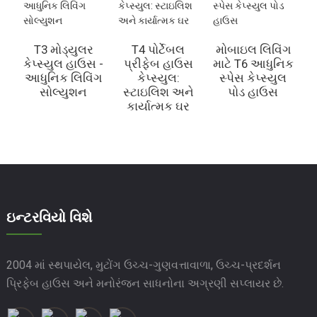
T3 મોડ્યુલર
T4 પોર્ટેબલ
મોબાઇલ લિવિંગ
T
કેપ્સ્યુલ હાઉસ -
પ્રીફેબ હાઉસ
માટે T6 આધુનિક
આધુનિક લિવિંગ
કેપ્સ્યુલ:
સ્પેસ કેપ્સ્યુલ
સોલ્યુશન
સ્ટાઇલિશ અને
પોડ હાઉસ
કાર્યાત્મક ઘર
ઇન્ટરવિયો વિશે
2004 માં સ્થપાયેલ, મુટોંગ ઉચ્ચ-ગુણવત્તાવાળા, ઉચ્ચ-પ્રદર્શન
પ્રિફેબ હાઉસ અને મનોરંજન સાધનોના અગ્રણી સપ્લાયર છે.