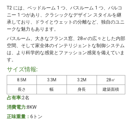
T2 には、ベッドルーム 1 つ、バスルーム 1 つ、バルコ
ニー 1 つがあり、クラシックなデザイン スタイルを継
承しており、ドライとウェットの分離など、独自のユニ
ークな魅力もあります。
バスルーム、大きなフランス窓、28㎡の広々とした内部
空間、そして家全体のインテリジェントな制御システム
は、より科学的な感覚とファッション感覚を備えていま
す。
サイズ情報:
8.5M
3.3M
3.2M
28㎡
長さ
幅
身長
建築面積
占有率:
2名
消費電力:
8KW
正味重量：
6トン