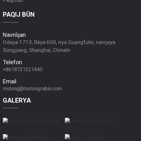
Paqij bûn
PAQIJ BÛN
Navnîşan
Odeya 1713, Rêya 600, riya Guangfulin, navçeya
Songjiang, Shanghai, Chinaîn
Telefon
+8618721221440
Email
mutong@mutongcabin.com
GALERYA