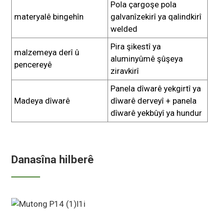
Pola çargoşe pola
materyalê bingehîn
galvanîzekirî ya qalindkirî
welded
Pira şikestî ya
malzemeya derî û
aluminyûmê şûşeya
pencereyê
ziravkirî
Panela dîwarê yekgirtî ya
Madeya dîwarê
dîwarê derveyî + panela
dîwarê yekbûyî ya hundur
Danasîna hilberê