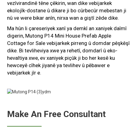
vezîvirandinê têne çêkirin, wan dike vebijarkek
ekolojîk-dostane û dikare ji bo cûrbecûr mebestan ji
nû ve were bikar anîn, nirxa wan a giştî zêde dike.
Ma hûn li çareseriyek xanî ya demkî an xaniyek daîmî
digerin, Mutong P14 Mini House Prefab Apple
Cottage for Sale vebijarkek pirreng û domdar pêşkêşî
dike. Bi tevliheviya xwe ya rehetî, domdarî û eko-
hevaltiya xwe, ev xaniyek piçûk ji bo her kesê ku
hewceyê cîhek jiyanê ya tevlihev û pêbawer e
vebijarkek jîr e.
Make An Free Consultant