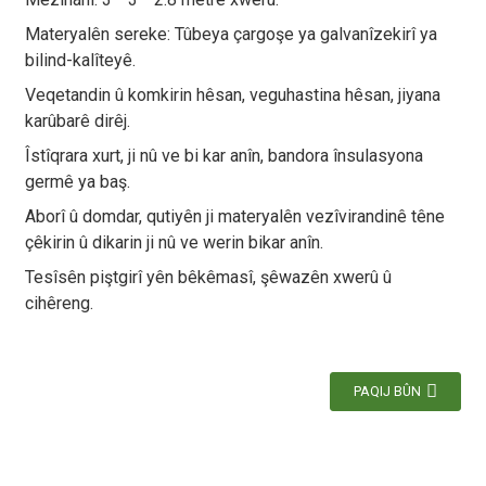
Materyalên sereke: Tûbeya çargoşe ya galvanîzekirî ya
bilind-kalîteyê.
Veqetandin û komkirin hêsan, veguhastina hêsan, jiyana
karûbarê dirêj.
Îstîqrara xurt, ji nû ve bi kar anîn, bandora însulasyona
germê ya baş.
Aborî û domdar, qutiyên ji materyalên vezîvirandinê têne
çêkirin û dikarin ji nû ve werin bikar anîn.
Tesîsên piştgirî yên bêkêmasî, şêwazên xwerû û
cihêreng.
PAQIJ BÛN