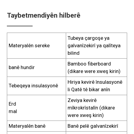
Taybetmendiyên hilberê
Tubeya çargoşe ya
Materyalên sereke
galvanîzekirî ya qalîteya
bilind
Bamboo fiberboard
banê hundir
(dikare were xweş kirin)
Hiriya kevirê însulasyonê
Tebeqeya insulasyonê
li Qatê tê bikar anîn
Zeviya kevirê
Erd
mîkrokrîstalîn (dikare
mal
were xweş kirin)
Materyalên banê
Banê pelê galvanîzekirî