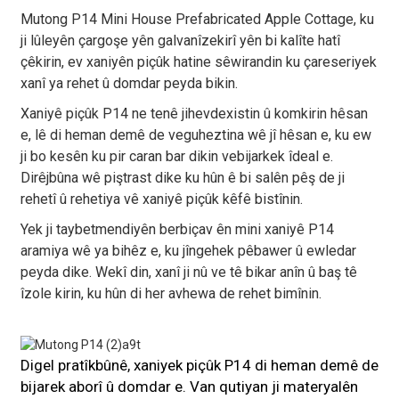
Mutong P14 Mini House Prefabricated Apple Cottage, ku
ji lûleyên çargoşe yên galvanîzekirî yên bi kalîte hatî
çêkirin, ev xaniyên piçûk hatine sêwirandin ku çareseriyek
xanî ya rehet û domdar peyda bikin.
Xaniyê piçûk P14 ne tenê jihevdexistin û komkirin hêsan
e, lê di heman demê de veguheztina wê jî hêsan e, ku ew
ji bo kesên ku pir caran bar dikin vebijarkek îdeal e.
Dirêjbûna wê piştrast dike ku hûn ê bi salên pêş de ji
rehetî û rehetiya vê xaniyê piçûk kêfê bistînin.
Yek ji taybetmendiyên berbiçav ên mini xaniyê P14
aramiya wê ya bihêz e, ku jîngehek pêbawer û ewledar
peyda dike. Wekî din, xanî ji nû ve tê bikar anîn û baş tê
îzole kirin, ku hûn di her avhewa de rehet bimînin.
Digel pratîkbûnê, xaniyek piçûk P14 di heman demê de
bijarek aborî û domdar e. Van qutiyan ji materyalên