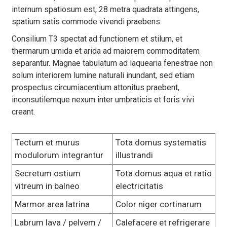
internum spatiosum est, 28 metra quadrata attingens,
spatium satis commode vivendi praebens.
Consilium T3 spectat ad functionem et stilum, et
thermarum umida et arida ad maiorem commoditatem
separantur. Magnae tabulatum ad laquearia fenestrae non
solum interiorem lumine naturali inundant, sed etiam
prospectus circumiacentium attonitus praebent,
inconsutilemque nexum inter umbraticis et foris vivi
creant.
Tectum et murus
Tota domus systematis
modulorum integrantur
illustrandi
Secretum ostium
Tota domus aqua et ratio
vitreum in balneo
electricitatis
Marmor area latrina
Color niger cortinarum
Labrum lava / pelvem /
Calefacere et refrigerare