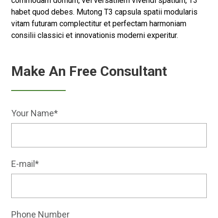
commodam domum, vel versatilem vivendi spatium, T3
habet quod debes. Mutong T3 capsula spatii modularis
vitam futuram complectitur et perfectam harmoniam
consilii classici et innovationis moderni experitur.
Make An Free Consultant
Your Name*
E-mail*
Phone Number