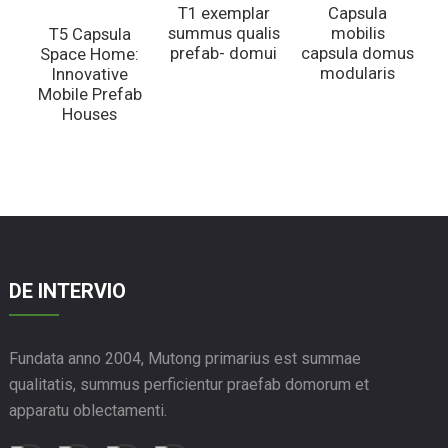
T1 exemplar
Capsula
summus qualis
mobilis
T5 Capsula
prefab- domui
capsula domus
Space Home:
modularis
Innovative
Mobile Prefab
Houses
P
DE INTERVIO
Fundata anno 2004, Mutong primarius est summae
qualitatis, summus perficientur praefab domorum et
apparatu oblectamenti.