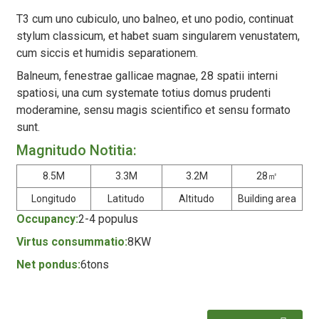
T3 cum uno cubiculo, uno balneo, et uno podio, continuat
stylum classicum, et habet suam singularem venustatem,
cum siccis et humidis separationem.
Balneum, fenestrae gallicae magnae, 28 spatii interni
spatiosi, una cum systemate totius domus prudenti
moderamine, sensu magis scientifico et sensu formato
sunt.
Magnitudo Notitia:
8.5M
3.3M
3.2M
28㎡
Longitudo
Latitudo
Altitudo
Building area
Occupancy:
2-4 populus
Virtus consummatio:
8KW
Net pondus:
6tons