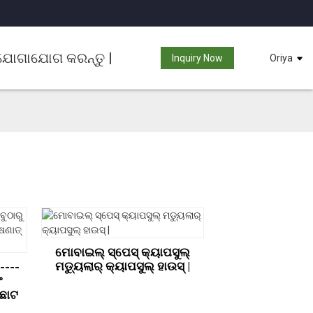
ଯୋଗାଯୋଗ କରନ୍ତୁ |
Inquiry Now
Oriya
ମୋବାଇଲ୍ ସ୍ପେସ୍ କ୍ୟାପସୁଲ୍
ମଡ୍ୟୁଲାର୍ କ୍ୟାପସୁଲ୍ ହାଉସ୍ |
----
ଂ
 ଛୋଟ