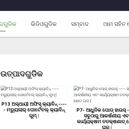
ଦଗୁଡିକ
ଭିଡିଓଗୁଡିକ
ସମ୍ବାଦ
ଆମ ସହିତ 
ଉତ୍ପାଦଗୁଡିକ
P13 ଅସ୍ଥାୟୀ ଅଫିସ୍ କ୍ୟାବିନ୍ ----
- ମଡ୍ୟୁଲାର୍ ପୋର୍ଟେବଲ୍ କ୍ୟାବିନ୍
P7- ଆଧୁନିକ ପୋଡ୍ ହାଉସ୍ -
ରୁମ୍ |
ସବୁଠାରୁ ଆକର୍ଷଣୀୟ ଏବ
କାର୍ଯ୍ୟକ୍ଷମ ତତକ୍ଷଣାତ୍
ଘର |