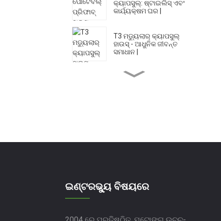
କ୍ୟାପସୁଲ୍: ଷ୍ଟାଇଲିସ୍ ଏବଂ
କାର୍ଯ୍ୟକ୍ଷମ ଘର |
T3 ମଡ୍ୟୁଲାର୍ କ୍ୟାପସୁଲ୍
ହାଉସ୍ - ଆଧୁନିକ ଜୀବନ୍ତ
ସମାଧାନ |
T2, ସ୍ପେସ୍ କ୍ୟାପସୁଲ୍ ହାଉସ୍ -
ଅଭିନବ ପ୍ରିଫାବ୍ ଡିଜାଇନ୍ |
ବିକ୍ରୟ ପାଇଁ P14 ମିନି ହାଉସ୍
ପ୍ରିଫାବ୍ ଆପଲ୍ କ୍ୟାବିନ୍ |
ଛୋଟ ସ୍ଥାନ ପାଇଁ P10 ଦୋକାନ
ପ୍ରିଫାବ କ୍ୟାବିନ କ୍ୟାପସୁଲ |
ଇଣ୍ଟରଭ୍ୟୁ ବିଷୟରେ
P8 ଆପଲ୍ ଘର: କ୍ୟାପସୁଲ୍
କ୍ଷୁଦ୍ର ଘର ସଂଗ୍ରହ |
2004 ରେ ପ୍ରତିଷ୍ଠିତ, ମୁଟୋଙ୍ଗ ଉଚ୍ଚ-