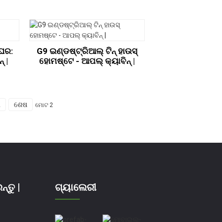
ଘର:
G9 ଇଣ୍ଡଷ୍ଟ୍ରିଆଲ୍ ଟିନ୍ ହାଉସ୍
୍ |
ହୋମଷ୍ଟେ - ଆପଲ୍ କ୍ୟାବିନ୍ |
ୀ
ଶେଷ
ମୋଟ 2
ତୁ |
ଗ୍ୟାଲେରୀ