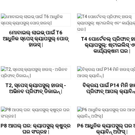
ମୋବାଇଲ୍ ଲାଇଭ୍ ପାଇଁ T6
ଆଧୁନିକ ସ୍ପେସ୍ କ୍ୟାପସୁଲ୍ ପୋଡ୍
T4 ପୋର୍ଟେବଲ୍ ପ୍ରିଫାବ୍ ହ
ହାଉସ୍ |
କ୍ୟାପସୁଲ୍: ଷ୍ଟାଇଲିସ୍ ଏ
କାର୍ଯ୍ୟକ୍ଷମ ଘର |
T2, ସ୍ପେସ୍ କ୍ୟାପସୁଲ୍ ହାଉସ୍ -
ବିକ୍ରୟ ପାଇଁ P14 ମିନି ହା
ଅଭିନବ ପ୍ରିଫାବ୍ ଡିଜାଇନ୍ |
ପ୍ରିଫାବ୍ ଆପଲ୍ କ୍ୟାବିନ୍
P8 ଆପଲ୍ ଘର: କ୍ୟାପସୁଲ୍ କ୍ଷୁଦ୍ର
P6 ଆଧୁନିକ କ୍ୟାପସୁଲ୍ ଘର
ଘର ସଂଗ୍ରହ |
କ୍ୟାବିନ୍ ଅଫିସ୍ |