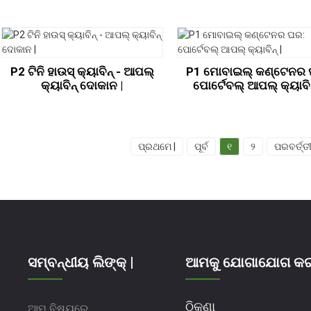
P2 ଟିନି ହାଉସ୍ କ୍ୟାବିନ୍ - ଆପଲ୍
P1 ମୋବାଇଲ୍ କଣ୍ଟେନର 
କ୍ୟାବିନ୍ ଦୋକାନ |
ପୋର୍ଟେବଲ୍ ଆପଲ୍ କ୍ୟାବିନ
ପ୍ରଥମେ |
ପୂର୍ବ
୧
୨
ପରବର୍ତ୍ତ
ସମ୍ବନ୍ଧୀୟ ଲିଙ୍କ୍ |
ଆମକୁ ଯୋଗାଯୋଗ କରନ୍
ଠିକଣା
ଆମ ବିଷୟରେ