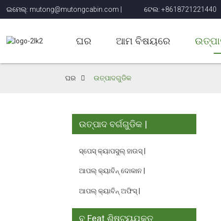
ଇମେଲ୍: mutong@mutongcabin.com |
ଟେଲ: +8618721221440
ଘର
ଆମ ବିଷୟରେ
ଉତ୍ପା
ଘର
ଉତ୍ପାଦଗୁଡିକ
ଉତ୍ପାଦ ବର୍ଗଗୁଡିକ |
ସ୍ପେସ୍ କ୍ୟାପସୁଲ୍ ହାଉସ୍ |
ଆପଲ୍ କ୍ୟାବିନ୍ ଦୋକାନ |
ଆପଲ୍ କ୍ୟାବିନ୍ ଅଫିସ୍ |
ବ Feat ଶିଷ୍ଟ୍ୟଯୁକ୍ତ