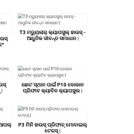
T3 ମଡ୍ୟୁଲାର୍ କ୍ୟାପସୁଲ୍ ହାଉସ୍ -
ଆଧୁନିକ ଜୀବନ୍ତ ସମାଧାନ |
ାଉସ୍
ବଂ
ଉସ୍
ଛୋଟ ସ୍ଥାନ ପାଇଁ P10 ଦୋକାନ
 |
ପ୍ରିଫାବ କ୍ୟାବିନ କ୍ୟାପସୁଲ |
 ଆପଲ୍
P3 ମିନି ହାଉସ୍ ପ୍ରିଫାବ୍ ମୋବାଇଲ୍
ଟେରସ୍ |