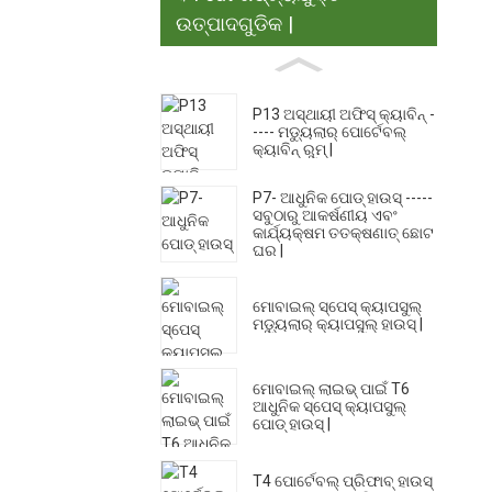
ଉତ୍ପାଦଗୁଡିକ |
P13 ଅସ୍ଥାୟୀ ଅଫିସ୍ କ୍ୟାବିନ୍ -
---- ମଡ୍ୟୁଲାର୍ ପୋର୍ଟେବଲ୍
କ୍ୟାବିନ୍ ରୁମ୍ |
P7- ଆଧୁନିକ ପୋଡ୍ ହାଉସ୍ -----
ସବୁଠାରୁ ଆକର୍ଷଣୀୟ ଏବଂ
କାର୍ଯ୍ୟକ୍ଷମ ତତକ୍ଷଣାତ୍ ଛୋଟ
ଘର |
ମୋବାଇଲ୍ ସ୍ପେସ୍ କ୍ୟାପସୁଲ୍
ମଡ୍ୟୁଲାର୍ କ୍ୟାପସୁଲ୍ ହାଉସ୍ |
ମୋବାଇଲ୍ ଲାଇଭ୍ ପାଇଁ T6
ଆଧୁନିକ ସ୍ପେସ୍ କ୍ୟାପସୁଲ୍
ପୋଡ୍ ହାଉସ୍ |
T4 ପୋର୍ଟେବଲ୍ ପ୍ରିଫାବ୍ ହାଉସ୍