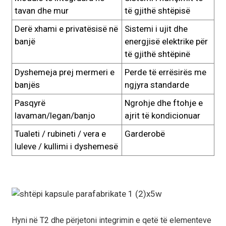
tavan dhe mur
të gjithë shtëpisë
Derë xhami e privatësisë në
Sistemi i ujit dhe
banjë
energjisë elektrike për
të gjithë shtëpinë
Dyshemeja prej mermeri e
Perde të errësirës me
banjës
ngjyra standarde
Pasqyrë
Ngrohje dhe ftohje e
lavaman/legan/banjo
ajrit të kondicionuar
Tualeti / rubineti / vera e
Garderobë
luleve / kullimi i dyshemesë
Hyni në T2 dhe përjetoni integrimin e qetë të elementeve