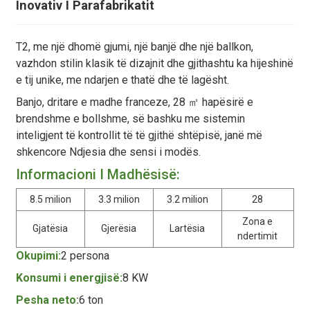
Inovativ I Parafabrikatit
T2, me një dhomë gjumi, një banjë dhe një ballkon,
vazhdon stilin klasik të dizajnit dhe gjithashtu ka hijeshinë
e tij unike, me ndarjen e thatë dhe të lagësht.
Banjo, dritare e madhe franceze, 28 ㎡ hapësirë ​​e
brendshme e bollshme, së bashku me sistemin
inteligjent të kontrollit të të gjithë shtëpisë, janë më
shkencore Ndjesia dhe sensi i modës.
Informacioni I Madhësisë:
8.5 milion
3.3 milion
3.2 milion
28
Zona e
Gjatësia
Gjerësia
Lartësia
ndertimit
Okupimi:
2 persona
Konsumi i energjisë:
8 KW
Pesha neto:
6 ton