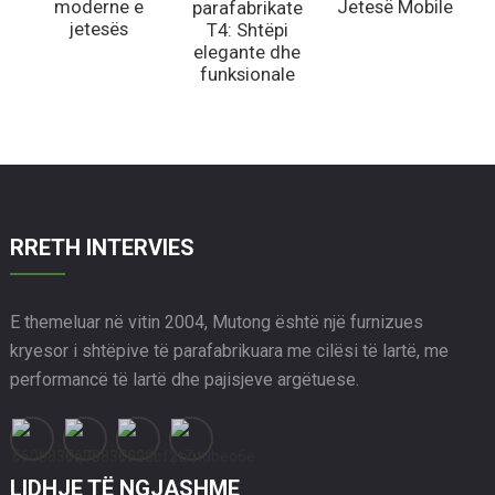
moderne e
Jetesë Mobile
parafabrikate
jetesës
T4: Shtëpi
elegante dhe
funksionale
RRETH INTERVIES
E themeluar në vitin 2004, Mutong është një furnizues
kryesor i shtëpive të parafabrikuara me cilësi të lartë, me
performancë të lartë dhe pajisjeve argëtuese.
LIDHJE TË NGJASHME