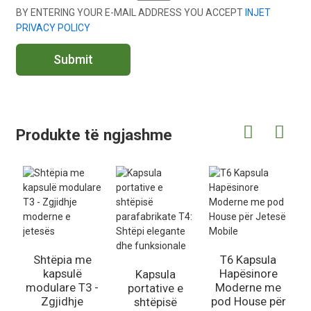
BY ENTERING YOUR E-MAIL ADDRESS YOU ACCEPT
INJET
PRIVACY POLICY
Submit
Produkte të ngjashme
Shtëpia me
T6 Kapsula
kapsulë
Hapësinore
Kapsula
l
modulare T3 -
Moderne me
portative e
Zgjidhje
pod House për
shtëpisë