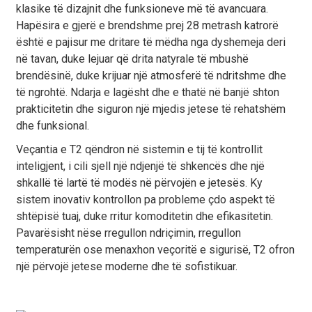
klasike të dizajnit dhe funksioneve më të avancuara.
Hapësira e gjerë e brendshme prej 28 metrash katrorë
është e pajisur me dritare të mëdha nga dyshemeja deri
në tavan, duke lejuar që drita natyrale të mbushë
brendësinë, duke krijuar një atmosferë të ndritshme dhe
të ngrohtë. Ndarja e lagësht dhe e thatë në banjë shton
prakticitetin dhe siguron një mjedis jetese të rehatshëm
dhe funksional.
Veçantia e T2 qëndron në sistemin e tij të kontrollit
inteligjent, i cili sjell një ndjenjë të shkencës dhe një
shkallë të lartë të modës në përvojën e jetesës. Ky
sistem inovativ kontrollon pa probleme çdo aspekt të
shtëpisë tuaj, duke rritur komoditetin dhe efikasitetin.
Pavarësisht nëse rregullon ndriçimin, rregullon
temperaturën ose menaxhon veçoritë e sigurisë, T2 ofron
një përvojë jetese moderne dhe të sofistikuar.