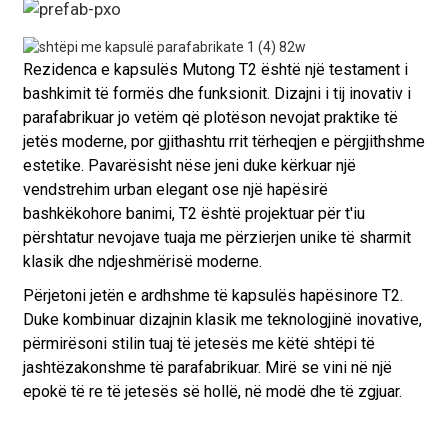
Rezidenca e kapsulës Mutong T2 është një testament i
bashkimit të formës dhe funksionit. Dizajni i tij inovativ i
parafabrikuar jo vetëm që plotëson nevojat praktike të
jetës moderne, por gjithashtu rrit tërheqjen e përgjithshme
estetike. Pavarësisht nëse jeni duke kërkuar një
vendstrehim urban elegant ose një hapësirë ​​
bashkëkohore banimi, T2 është projektuar për t'iu
përshtatur nevojave tuaja me përzierjen unike të sharmit
klasik dhe ndjeshmërisë moderne.
Përjetoni jetën e ardhshme të kapsulës hapësinore T2.
Duke kombinuar dizajnin klasik me teknologjinë inovative,
përmirësoni stilin tuaj të jetesës me këtë shtëpi të
jashtëzakonshme të parafabrikuar. Mirë se vini në një
epokë të re të jetesës së hollë, në modë dhe të zgjuar.