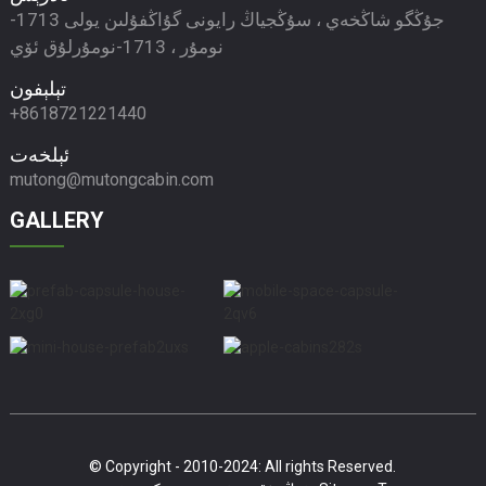
جۇڭگو شاڭخەي ، سۇڭجياڭ رايونى گۇاڭفۇلىن يولى 1713-
نومۇر ، 1713-نومۇرلۇق ئۆي
تېلېفون
+8618721221440
ئېلخەت
mutong@mutongcabin.com
GALLERY
© Copyright - 2010-2024: All rights Reserved.