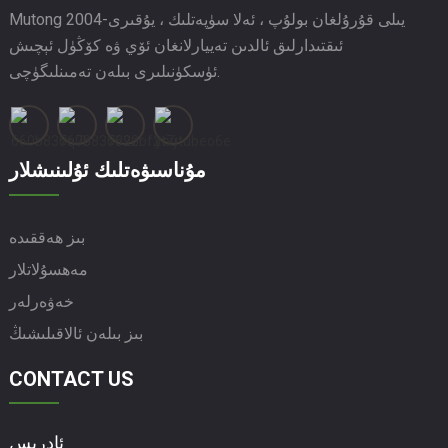
Mutong 2004-يىلى قۇرۇلغان بولۇپ ، ئەلا سۈپەتلىك ، يۇقىرى
ئىقتىدارلىق ئالدىن تەييارلانغان ئۆي ۋە كۆڭۈل ئېچىش
ئۈسكۈنىلىرى بىلەن تەمىنلىگۈچى.
مۇناسىۋەتلىك ئۇلىنىشلار
بىز ھەققىدە
مەھسۇلاتلار
خەۋەرلەر
بىز بىلەن ئالاقىلىشىڭ
CONTACT US
ئادرېس