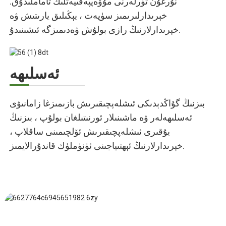
نۇرغۇن تۈرلەرنى مۇۋەپپەقىيەتلىك تاماملىدۇق.
خېرىدارلىرىمىز سۈپەت ، يېڭىلىق يارىتىش ۋە
خېرىدارلارنىڭ رازى بولۇش ۋەدىمىزگە ئىشىنىدۇ.
ئەسلىھە
بىزنىڭ گۇاڭدېدىكى ئىشلەپچىقىرىش بازىمىزغا زامانىۋى
ئەسلىھەلەر ۋە ماشىنىلار ئورنىتىلغان بولۇپ ، بىزنىڭ
يۇقىرى ئىشلەپچىقىرىش ئۆلچىمىنى ساقلاپ ،
خېرىدارلارنىڭ ئېھتىياجىنى ئۈنۈملۈك قاندۇرالايمىز.