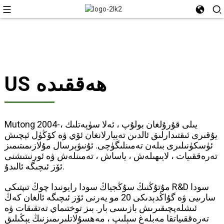
US ھەققىدە
Mutong 2004-يىلى قۇرۇلغان بولۇپ ، ئەلا سۈپەتلىك ،
يۇقىرى ئىقتىدارلىق ئالدىن تەييارلانغان ئۆي ۋە كۆڭۈل ئېچىش
ئۈسكۈنىلىرى بىلەن تەمىنلىگۈچى. ئۇنىۋېرسال مۇلازىمىتىمىز
تەرەققىيات ، لايىھىلەش ، ياساش ، تەمىنلەش ۋە ئورنىتىشنى
ئۆز ئىچىگە ئالىدۇ.
مۇتۇڭنىڭ سۇڭجياڭ سودا رايونىدا چوڭ تىپتىكى R&D سودا
سارىيى ۋە گۇاڭدېدىكى 20 مو يەرنى ئۆز ئىچىگە ئالغان كەڭ
ئىشلەپچىقىرىش بازىسى بار. بىز توختىماي تەتقىقات ۋە
تەرەققىياتقا مەبلەغ سېلىپ ، مەھسۇلاتلىرىمىزنىڭ يېڭىلىق