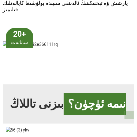
يارىتىش ۋە تېخنىكىنىڭ ئالدىنقى سېپىدە بولۇشىغا كاپالەتلىك
قىلىمىز.
20+
سانائەت
تەجرىبىسى
نىمە ئۈچۈن؟
بىزنى تاللاڭ