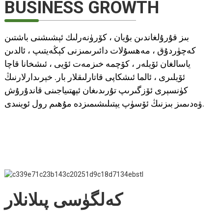
BUSINESS GROWTH
بىز قۇرۇلغاندىن بۇيان ، كۆرۈنەرلىك ئېشىشنى باشتىن
كەچۈردۇق ، مەھسۇلات دائىرىمىزنى كېڭەيتىپ ، ئالدىن
ياسالغان ئۆيلەر ، كۆچمە خىزمەت ئۆيى ، ئىشخانا قاچا
ئۆيلىرى ، ئالما ئىشكاپى قاتارلىقلار بار. خېرىدارلارنىڭ
كۈنسېرى ئۆزگىرىپ تۇرىدىغان ئېھتىياجىنى قاندۇرۇش
ۋەدىمىز بىزنىڭ ئۆسۈپ يېتىلىشىمىزدە مۇھىم رول ئوينىدى.
كەلگۈسى پىلانلار