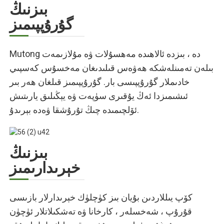
بىزنىڭ
گۇرۇپپىمىز
Mutong دە ، بىزدە ئالاھىدە مەھسۇلات ۋە مۇلازىمەت
بىلەن تەمىنلەشكە ھەۋەس قىلىدىغان مەخسۇس كەسپىي
خادىملار گۇرۇپپىسى بار. گۇرۇپپىمىز قىلغان ھەر بىر
ئىشىمىزدا ئەڭ يۇقىرى سۈپەت ۋە يېڭىلىق يارىتىش
ئۆلچىمىدە چىڭ تۇرۇشقا ۋەدە بېرىدۇ.
بىزنىڭ
خېرىدارىمىز
كۆپ يىللاردىن بۇيان بىز كۈچلۈك خېرىدارلار بازىسى
قۇرۇپ ، شەخسلەر ، كارخانا ۋە تەشكىلاتلار ئۈچۈن