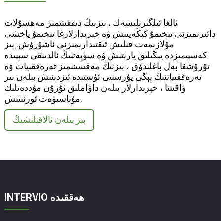
ئالغا ئىلگىرىلىسەك ، بىزنىڭ دىققىتىمىز مەھسۇلات
دائىرىمىزنى تېخىمۇ كېڭەيتىش ۋە خېرىدارلارغا تېخىمۇ ياخشى
مۇلازىمەت قىلىش ئىقتىدارىمىزنى ئاشۇرۇش. بىز
كەسپىمىزدە يېڭىلىق يارىتىش ۋە سۈپەتنىڭ ئالدىنقى سېپىدە
تۇرۇشقا بەل باغلىدۇق ، بىزنىڭ مەقسىتىمىز تەرەققىيات ۋە
تەرەققىياتنىڭ يېڭى پۇرسىتى ئۈستىدە ئىزدىنىش بىلەن بىر
ۋاقىتتا ، خېرىدارلار بىلەن داۋاملىق ئۇزۇن مۇددەتلىك
مۇناسىۋەت ئورنىتىش.
بىز بىلەن ئالاقىلىشىڭ
INTERVIO ھەققىدە