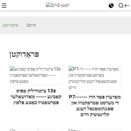
היים
פּראָדוקטן
פּראָדוקטן
פּ13 צייַטווייַליק אָפיס
קאַבינע ----- מאַדזשאַלער
P7-מאָדערן פּאָד הויז -----
פּאָרטאַטיוו כאַטע פּלאַץ
די מערסט אַטראַקטיוו און
פאַנגקשאַנאַל רעגע
קליינטשיק היים