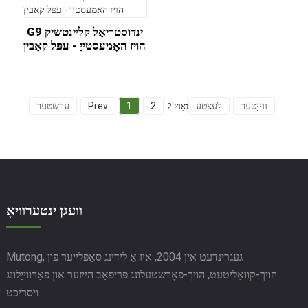
G9 ינדוסטריאַל קליינטשיק
הויז האָמעסטייַ - עפּל קאַבין
ווייַטער
לעצטע
2
1
Prev
ערשטער
גאַנץ 2
וועגן ינטערוויאָ
Mutong, געגרינדעט אין 2004, איז אַ לידינג סאַפּלייער פון
הויך-קוואַליטעט, הויך-פאָרשטעלונג פּריפאַב הייזער און פאַרווייַלונג
ויסריכט.