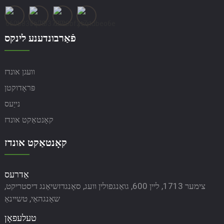
פֿאַרבונדענע לינקס
וועגן אונדז
פּראָדוקטן
נייַעס
קאָנטאַקט אונדז
קאָנטאַקט אונדז
אַדרעס
צימער 1713, ליין 600, גואַנגפולין וועג, סאָנגדזשיאַנג דיסטריקט,
שאַנגהאַי, טשיינאַ
טעלעפאָן