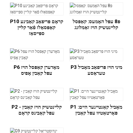
פּ8 עפּל האָמעס: קאַפּסל
P10 קראָם פּריפאַב קאַבינע
קליינטשיק הויז זאַמלונג
קאַפּסאַלז פֿאַר קליין
ספּייסאַז
P3 מיני הויז פּריפאַב מאָביל
P6 מאָדערן קאַפּסל הויז
טעראַסע
עפּל קאַבין אָפיס
P1 מאָביל קאַנטיינער היים:
P2 קליינטשיק הויז קאַבין -
פּאָרטאַטיוו עפּל קאַבין
עפּל קאַבינס קראָם