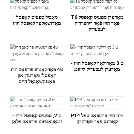
T6 מאָדערן ספעיס קאַפּסל
מאָביל ספעיס קאַפּסל
פּאָד הויז פֿאַר רירעוודיק
מאַדזשאַלער קאַפּסל הויז
לעבעדיק
ט 3 מאָדולאַר קאַפּסל הויז -
מאָדערן לעבעדיק לייזונג
ט4 פּאָרטאַטיוו פּריפאַב הויז
קאַפּסל: מאָדערן און
פאַנגקשאַנאַל היים
P14 מיני הויז פּרעפאַב עפּל
ט 2, ספעיס קאַפּסל הויז -
קאַבינס פֿאַר פאַרקויף
יננאָוואַטיווע פּריפאַב פּלאַן