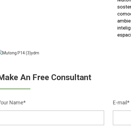
soste
comod
ambie
inteli
espaci
Make An Free Consultant
Your Name*
E-mail*