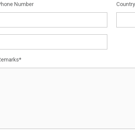
Phone Number
Countr
Remarks*