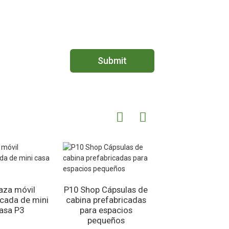
Submit
aza móvil
P10 Shop Cápsulas de
P1 Mobile Conta
icada de mini
cabina prefabricadas
Home: cabina port
asa P3
para espacios
de Apple
pequeños