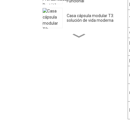
Funcional
Casa cápsula modular T3:
solución de vida moderna
T2, casa cápsula espacial:
diseño prefabricado
innovador
P14 Mini Casa Cabañas
Apple Prefabricadas en
Venta
P10 Shop Cápsulas de
cabina prefabricadas para
espacios pequeños
P8 Apple Homes:
Colección cápsula de
minicasas