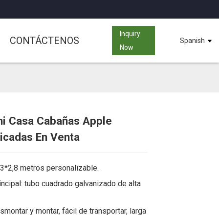
Inquiry
CONTÁCTENOS
Spanish
Now
ni Casa Cabañas Apple
icadas En Venta
Loading...
Loading...
Loading...
Loading...
3*2,8 metros personalizable.
incipal: tubo cuadrado galvanizado de alta
smontar y montar, fácil de transportar, larga