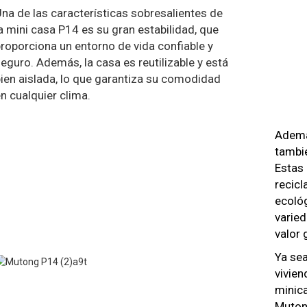
na de las características sobresalientes de
a mini casa P14 es su gran estabilidad, que
roporciona un entorno de vida confiable y
eguro. Además, la casa es reutilizable y está
ien aislada, lo que garantiza su comodidad
n cualquier clima.
Además
tambi
Estas
recicl
ecológ
varie
valor 
Ya se
vivien
minic
Mutong