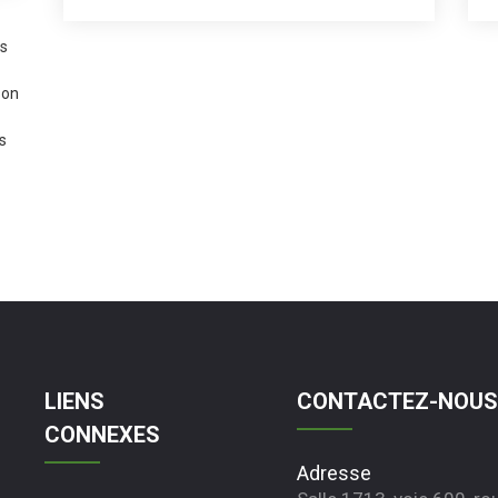
camping unique et inoubliable qui vous
fera vous sentir comme un explorateur
de l'espace.
es
son
s
LIENS
CONTACTEZ-NOU
CONNEXES
Adresse