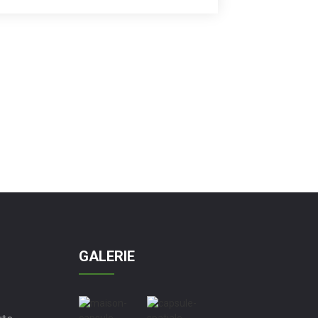
visiteurs des options d’hébergement
innovantes et durables.
S
GALERIE