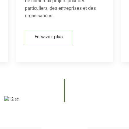
de nombreux projets pour des
particuliers, des entreprises et des
organisations...
En savoir plus
LA RENCONTRE DU CHARME RURAL ET DE L'ÉLÉGANCE
MODERNE
BOUTIQUE DE CABINE DE POMME