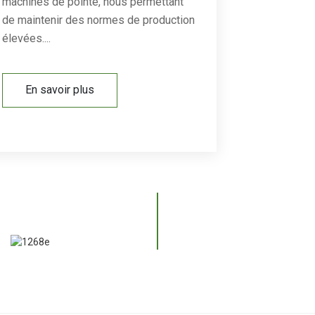
machines de pointe, nous permettant
de maintenir des normes de production
élevées....
En savoir plus
DÉCOUVREZ LE MÉLANGE PARFAIT DE CONFORT ET DE
PRODUCTIVITÉ
BUREAU CABINE POMME