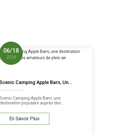
06
/
18
2024
Scenic Camping Apple Barn, Une
Destination Populaire Pour Les
Amateurs De Plein Air
Scenic Camping Apple Barn, une
destination populaire auprès des
amateurs de plein air, a annoncé un
nouveau partenariat avec une
entreprise leader dans la conception de
En Savoir Plus
maisons intégrées spécialisées. Le
partenariat vise à améliorer
l’expérience de camping en offrant aux