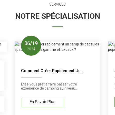
SERVICES
NOTRE SPÉCIALISATION
06
/
19
2024
Comment Créer Rapidement Un
Camp De Capsules Spatiales
Haut De Gamme Et Luxueux ?
Êtes-vous prêt à faire passer votre
expérience de camping au niveau
supérieur ? Imaginez dormir à la belle
étoile dans un camp capsule haut de
gamme alliant luxe et aventure. Avec
En Savoir Plus
un peu de créativité et quelques
compétences en bricolage, vous
pouvez créer une expérience de