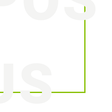
POS
US