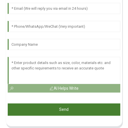
AI Helps Write
Send