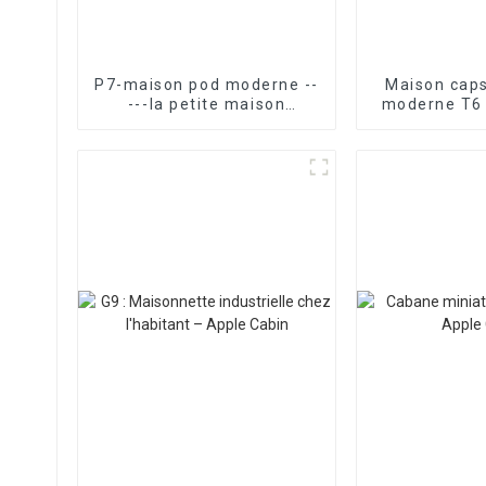
P7-maison pod moderne --
Maison caps
---la petite maison
moderne T6 
instantanée la plus
mo
attrayante et la plus
fonctionnelle