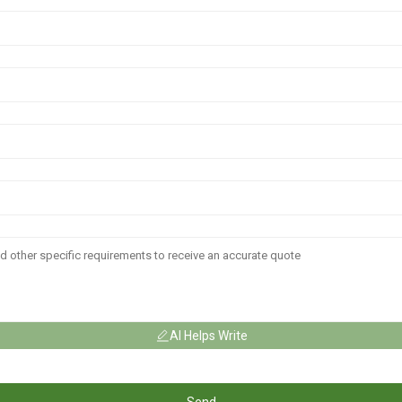
AI Helps Write
Send