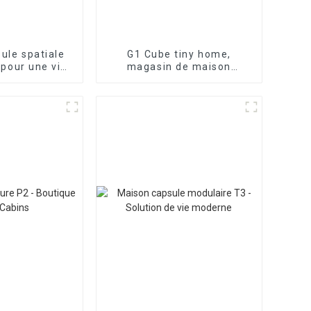
ule spatiale
G1 Cube tiny home,
pour une vie
magasin de maison
bile
intelligente, espace de vie
compact