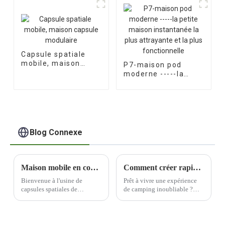
Capsule spatiale
mobile, maison
P7-maison pod
capsule modulaire
moderne -----la
petite maison
instantanée la plus
attrayante et la plus
fonctionnelle
Blog Connexe
Maison mobile en conteneur - Des clients belges sont venus à l'usine de capsules spatiales de Mutong pour une inspection sur place
Comment créer rapidement un camp de capsule spatiale haut de gamme et luxueux ?
Bienvenue à l'usine de
Prêt à vivre une expérience
capsules spatiales de
de camping inoubliable ?
Mutong ! Nous sommes ravis
Imaginez dormir à la belle
d'annoncer la récente visite
étoile dans un camp capsule
de clients belges de renom
haut de gamme alliant luxe
dans nos installations
et aventure. Avec un peu de