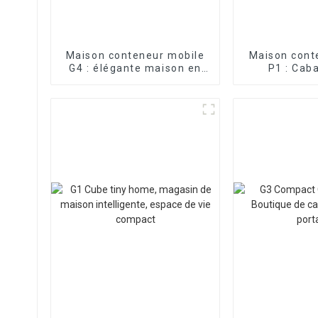
Maison conteneur mobile
Maison cont
G4 : élégante maison en
P1 : Cab
verre préfabriquée
por