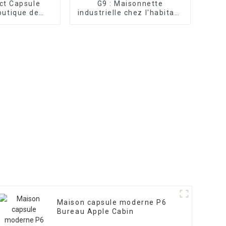
ct Capsule
G9 : Maisonnette
outique de
industrielle chez l'habitant
spatiales
– Apple Cabin
ables
Maison capsule moderne P6
Bureau Apple Cabin