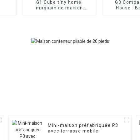
G1 Cube tiny home,
G3 Compa
magasin de maison
House : B
intelligente, espace de vie
cabines 
compact
port
Mini-maison préfabriquée P3
avec terrasse mobile