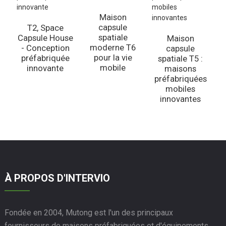
Maison
capsule
T2, Space
spatiale
m
Capsule House
Maison
moderne T6
S
- Conception
capsule
pour la vie
préfabriquée
spatiale T5 :
mobile
innovante
maisons
préfabriquées
mobiles
innovantes
À PROPOS D'INTERVIO
Fondée en 2004, Mutong est l'un des principaux
fournisseurs de maisons préfabriquées et d'équipements