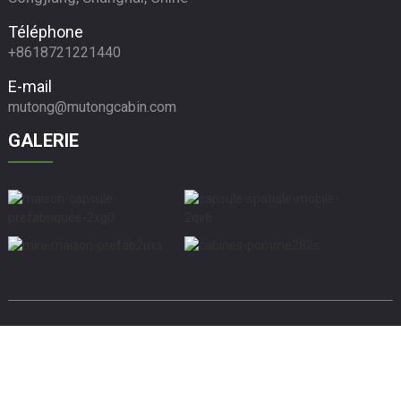
Téléphone
+8618721221440
E-mail
mutong@mutongcabin.com
GALERIE
© Copyright - 2010-2024 : Tous droits réservés.
Recherche supérieure
Plan du site
Plan du siteTrans