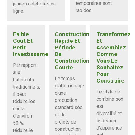
temporaires sont
jeunes célébrités en
rapides.
ligne.
Faible
Construction
Transformez
Coût Et
Rapide Et
Et
Petit
Période
Assemblez
Investissement
De
Comme
Construction
Vous Le
Par rapport
Courte
Souhaitez
aux
Pour
Le temps
bâtiments
Construire
d'atterrissage
traditionnels,
Le style de
d'une
il peut
combinaison
production
réduire les
est
standardisée
coûts
diversifié et
et de
d'environ
le design
projets de
50 %,
d'apparence
construction
réduire le