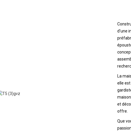
Constru
d'une i
préfab
épousto
concept
assembl
recherc
La mais
elle est
gardist
maison 
et déco
offre.
Que vo
passion