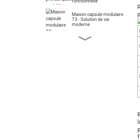
fonctionnelle
Maison capsule modulaire
T3 - Solution de vie
moderne
T2, Space Capsule House -
Conception préfabriquée
innovante
Cabines Apple
préfabriquées P14 Mini
House à vendre
Capsules de cabine
préfabriquées P10 Shop
pour petits espaces
P8 Apple Homes :
Collection Capsule Tiny
p
House
f