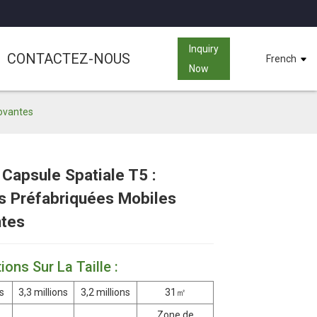
Inquiry
CONTACTEZ-NOUS
French
Now
novantes
Capsule Spatiale T5 :
s Préfabriquées Mobiles
Loading...
Loading...
Loading...
Loading...
ntes
ions Sur La Taille :
s
3,3 millions
3,2 millions
31㎡
Zone de