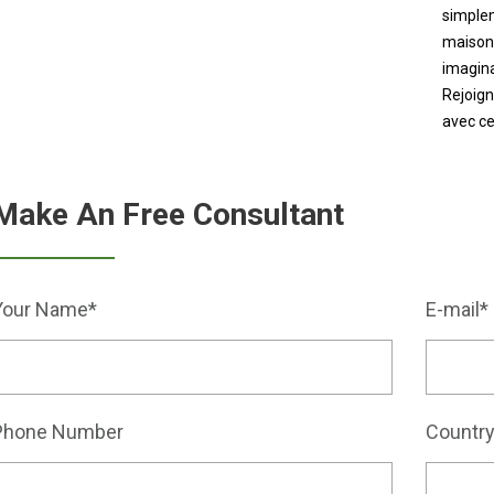
simplem
maison
imagina
Rejoig
avec ce
Make An Free Consultant
Your Name*
E-mail*
Phone Number
Countr