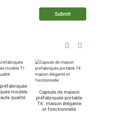
Submit
préfabriquée
T2, Space Caps
iquée modèle
House - Concept
Capsule de maison
aute qualité
préfabriquée
préfabriquée portable
innovante
T4 : maison élégante
et fonctionnelle