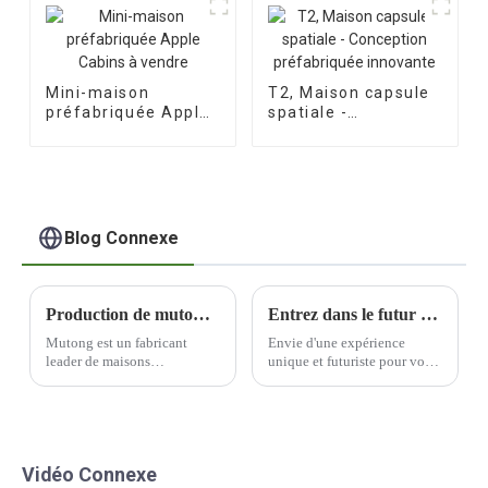
Mini-maison
T2, Maison capsule
préfabriquée Apple
spatiale -
Cabins à vendre
Conception
préfabriquée
innovante
Blog Connexe
Production de mutong pour maisons préfabriquées - la qualité est toujours la première chose pour nous !
Entrez dans le futur avec la super capsule spatiale de science-fiction de Soaring
Mutong est un fabricant
Envie d'une expérience
leader de maisons
unique et futuriste pour votre
préfabriquées qui privilégie
famille ? Ne cherchez plus :
la qualité tout au long du
la capsule spatiale de
processus de production.
science-fiction de Soaring est
Engagé dans la recherche de
faite pour vous ! Cette
l'excellence, Mutong est
attraction innovante et
Vidéo Connexe
devenu une marque de
immersive sur le thème de