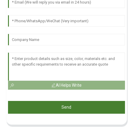
AI Helps Write
Send