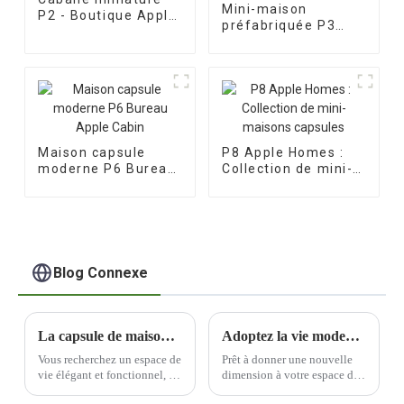
Mini-maison
P2 - Boutique Apple
préfabriquée P3
Cabins
avec terrasse
mobile
Maison capsule
P8 Apple Homes :
moderne P6 Bureau
Collection de mini-
Apple Cabin
maisons capsules
Blog Connexe
La capsule de maison préfabriquée portable ultime : une vie élégante et pratique
Adoptez la vie moderne avec une capsule spatiale
Vous recherchez un espace de
Prêt à donner une nouvelle
vie élégant et fonctionnel, à
dimension à votre espace de
emporter partout ? Les
vie ? Ne cherchez plus : les