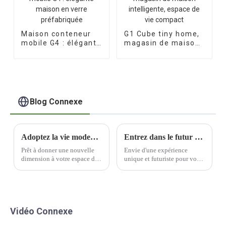
Maison conteneur
G1 Cube tiny home,
mobile G4 : élégante
magasin de maison
maison en verre
intelligente, espace
préfabriquée
de vie compact
Blog Connexe
Adoptez la vie moderne avec une capsule spatiale
Entrez dans le futur avec la super capsule spatiale de science-fiction de Soaring
Prêt à donner une nouvelle
Envie d'une expérience
dimension à votre espace de
unique et futuriste pour votre
vie ? Ne cherchez plus : les
famille ? Ne cherchez plus :
capsules spatiales modernes
la capsule spatiale de
sont faites pour vous. Cette
science-fiction de Soaring est
solution innovante et
faite pour vous ! Cette
futuriste est idéale pour ceux
attraction innovante et
Vidéo Connexe
qui…
immersive sur le thème de
l'espace est l'attraction