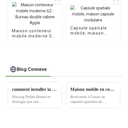
Capsule spatiale
Maison conteneur
mobile, maison
mobile moderne G2
capsule modulaire
- Bureau double
cabine Apple
Blog Connexe
comment installer la maison préfabriquée ?
Maison mobile en conteneur - Des clients belges sont venus à l'usine de capsules spatiales de Mutong pour une inspection sur place
Mutong Prefab Homes se
Bienvenue à l'usine de
distingue par son
capsules spatiales de
engagement en faveur de la
Mutong ! Nous sommes ravis
mobilité. Les maisons
d'annoncer la récente visite
préfabriquées de l'entreprise
de clients belges de renom
sont conçues pour être
dans nos installations
facilement déplaçables,
ultramodernes pour une