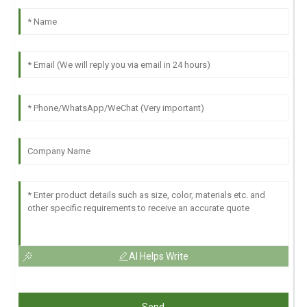
AI Helps Write
Send