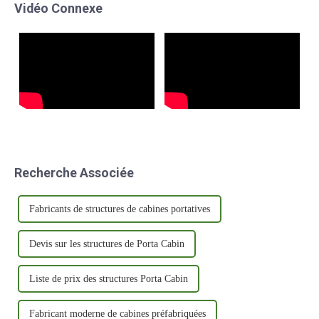
Vidéo Connexe
offrant ainsi une grande
inspection sur site. Cette
flexibilité de relocalisation si
visite marque un tournant…
nécessaire. Ce...
Recherche Associée
Fabricants de structures de cabines portatives
Devis sur les structures de Porta Cabin
Liste de prix des structures Porta Cabin
Fabricant moderne de cabines préfabriquées