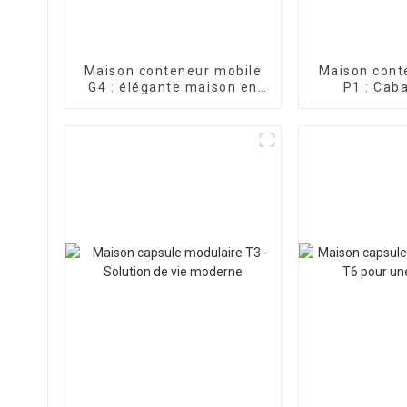
Maison conteneur mobile
Maison cont
G4 : élégante maison en
P1 : Cab
verre préfabriquée
por