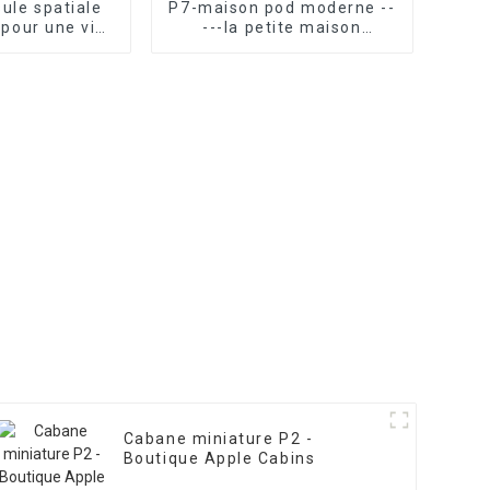
ule spatiale
P7-maison pod moderne --
pour une vie
---la petite maison
bile
instantanée la plus
attrayante et la plus
fonctionnelle
Cabane miniature P2 -
Boutique Apple Cabins