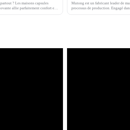
 partout ? Les maisons capsules
Mutong est un fabricant leader de mai
novante allie parfaitement confort et
processus de production. Engagé dan
confiance dans le secteur.