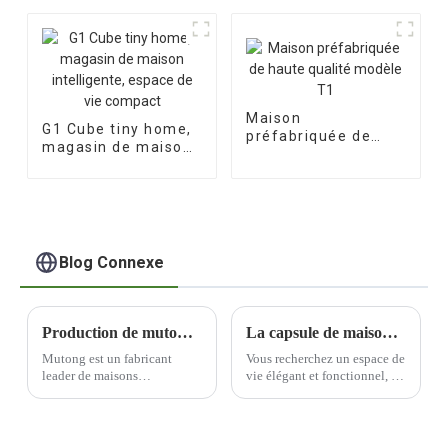
mobile
moderne
Maison
G1 Cube tiny home,
préfabriquée de
magasin de maison
haute qualité
intelligente, espace
modèle T1
de vie compact
Blog Connexe
Production de mutong pour maisons préfabriquées - la qualité est toujours la première chose pour nous !
La capsule de maison préfabriquée portable ultime : une vie élégante et pratique
Mutong est un fabricant
Vous recherchez un espace de
leader de maisons
vie élégant et fonctionnel, à
préfabriquées qui privilégie
emporter partout ? Les
la qualité tout au long du
maisons capsules
processus de production.
préfabriquées portables sont
Engagé dans la recherche de
la solution. Cette solution