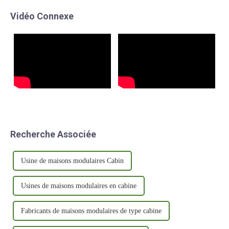
l'excellence, Mutong est
d'habitat innovante allie
Vidéo Connexe
devenu une marque de
parfaitement confort et
confiance dans le secteur.
praticité.
Recherche Associée
Usine de maisons modulaires Cabin
Usines de maisons modulaires en cabine
Fabricants de maisons modulaires de type cabine