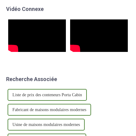
ultramodernes pour une
l'excellence, Mutong est
Vidéo Connexe
inspection sur site. Cette
devenu une marque de
visite marque un tournant…
confiance dans le secteur.
Recherche Associée
Liste de prix des conteneurs Porta Cabin
Fabricant de maisons modulaires modernes
Usine de maisons modulaires modernes