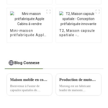
Apple Cabin
maisons capsules
Mini-maison
T2, Maison capsule
préfabriquée Apple
spatiale -
Cabins à vendre
Conception
préfabriquée
innovante
Blog Connexe
Maison mobile en conteneur - Des clients belges sont venus à l'usine de capsules spatiales de Mutong pour une inspection sur place
Production de mutong pour maisons préfabriquées - la qualité est toujours la première chose pour nous !
Bienvenue à l'usine de
Mutong est un fabricant
capsules spatiales de
leader de maisons
Mutong ! Nous sommes ravis
préfabriquées qui privilégie
d'annoncer la récente visite
la qualité tout au long du
de clients belges de renom
processus de production.
dans nos installations
Engagé dans la recherche de