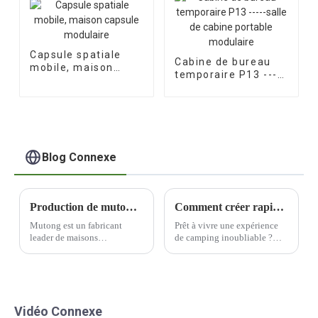
Capsule spatiale
Cabine de bureau
mobile, maison
temporaire P13 -----
capsule modulaire
salle de cabine
portable modulaire
Blog Connexe
Production de mutong pour maisons préfabriquées - la qualité est toujours la première chose pour nous !
Comment créer rapidement un camp de capsule spatiale haut de gamme et luxueux ?
Mutong est un fabricant
Prêt à vivre une expérience
leader de maisons
de camping inoubliable ?
préfabriquées qui privilégie
Imaginez dormir à la belle
la qualité tout au long du
étoile dans un camp capsule
processus de production.
haut de gamme alliant luxe
Engagé dans la recherche de
et aventure. Avec un peu de
l'excellence, Mutong est
créativité et de créativité…
Vidéo Connexe
devenu une marque de