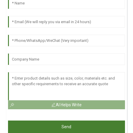
AI Helps Write
Send