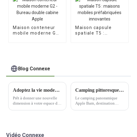
Maison conteneur
Maison capsule
mobile moderne G2
spatiale T5 :
- Bureau double
maisons mobiles
cabine Apple
préfabriquées
innovantes
Blog Connexe
Adoptez la vie moderne avec une capsule spatiale
Camping pittoresque Apple Barn, une destination populaire pour les amateurs de plein air
Prêt à donner une nouvelle
Le camping panoramique
dimension à votre espace de
Apple Barn, destination
vie ? Ne cherchez plus : les
prisée des amateurs de plein
capsules spatiales modernes
air, a annoncé un nouveau
sont faites pour vous. Cette
partenariat avec une
solution innovante et
entreprise leader dans la
futuriste est idéale pour ceux
conception de maisons
Vidéo Connexe
qui…
intégrées spécialisées. Ce