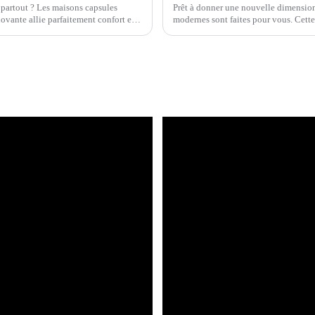
 partout ? Les maisons capsules
Prêt à donner une nouvelle dimension 
novante allie parfaitement confort et
modernes sont faites pour vous. Cette