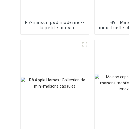
P7-maison pod moderne --
G9 : Ma
---la petite maison
industrielle 
instantanée la plus
– Appl
attrayante et la plus
fonctionnelle