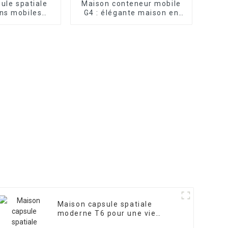
ule spatiale
Maison conteneur mobile
ons mobiles
G4 : élégante maison en
es innovantes
verre préfabriquée
Maison capsule spatiale
moderne T6 pour une vie
mobile