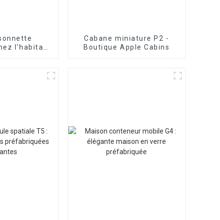
isonnette
Cabane miniature P2 -
chez l'habitant
Boutique Apple Cabins
e Cabin