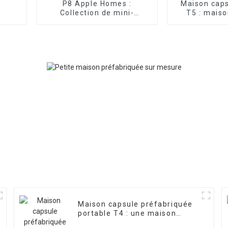
P8 Apple Homes :
Maison caps
Collection de mini-
T5 : mais
maisons capsules
préfabriqué
Maison capsule préfabriquée
portable T4 : une maison
élégante et fonctionnelle