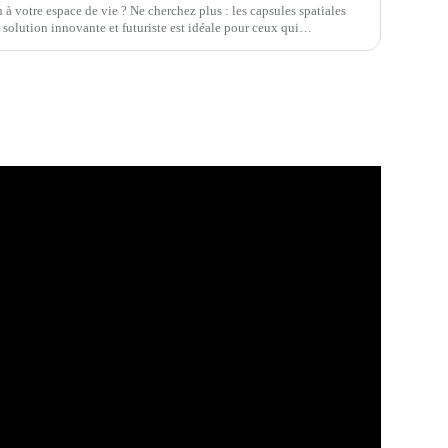
à votre espace de vie ? Ne cherchez plus : les capsules spatiales
 solution innovante et futuriste est idéale pour ceux qui…