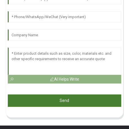
AI Helps Write
Send