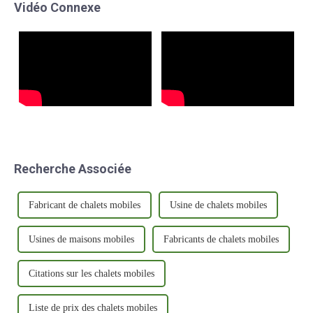
Vidéo Connexe
devenu une marque de
qualité était sa priorité
confiance dans le secteur.
absolue.
Recherche Associée
Fabricant de chalets mobiles
Usine de chalets mobiles
Usines de maisons mobiles
Fabricants de chalets mobiles
Citations sur les chalets mobiles
Liste de prix des chalets mobiles