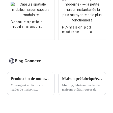
Capsule spatiale
mobile, maison
P7-maison pod
capsule modulaire
moderne -----la
petite maison
instantanée la plus
attrayante et la plus
fonctionnelle
Blog Connexe
Production de mutong pour maisons préfabriquées - la qualité est toujours la première chose pour nous !
Maison préfabriquée de luxe de 28 m² exportée vers la Nouvelle-Zélande
Mutong est un fabricant
Mutong, fabricant leader de
leader de maisons
maisons préfabriquées de
préfabriquées qui privilégie
luxe, a annoncé l'exportation
la qualité tout au long du
de sa maison préfabriquée de
processus de production.
luxe de 28 m² vers la
Engagé dans la recherche de
Nouvelle-Zélande.
l'excellence, Mutong est
L'entreprise a souligné que la