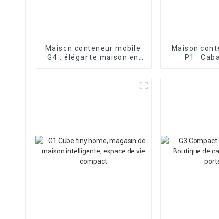
Maison conteneur mobile
Maison cont
G4 : élégante maison en
P1 : Cab
verre préfabriquée
por