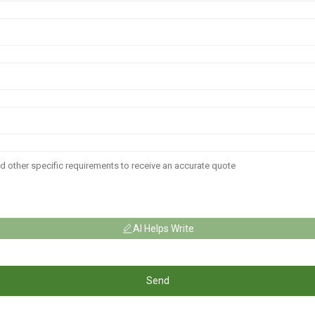
AI Helps Write
Send