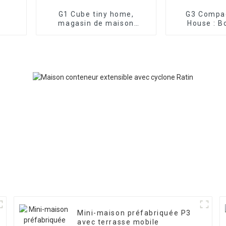
G1 Cube tiny home,
G3 Compa
magasin de maison
House : B
intelligente, espace de vie
cabines 
compact
port
Mini-maison préfabriquée P3
avec terrasse mobile