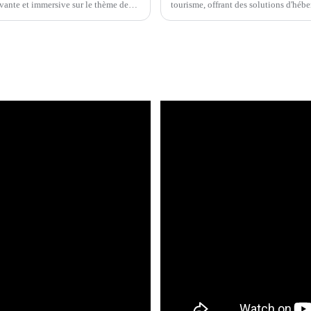
novante et immersive sur le thème de
tourisme, offrant des solutions d'hé
solutions...