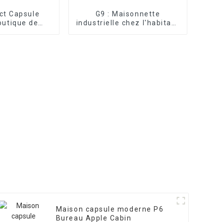
ct Capsule
G9 : Maisonnette
outique de
industrielle chez l'habitant
spatiales
– Apple Cabin
ables
Maison capsule moderne P6
Bureau Apple Cabin