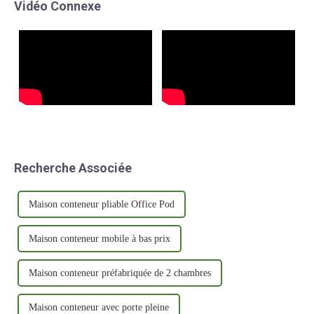
Vidéo Connexe
une innovation qui gagne en
voyageurs du monde entier.
popularité.
Ces solutions...
Recherche Associée
Maison conteneur pliable Office Pod
Maison conteneur mobile à bas prix
Maison conteneur préfabriquée de 2 chambres
Maison conteneur avec porte pleine