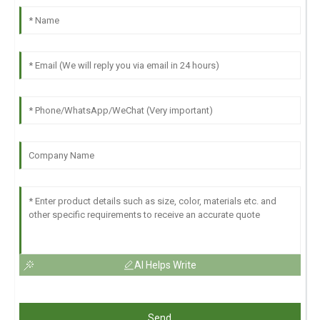
AI Helps Write
Send