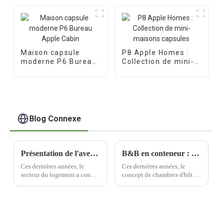
mobile
Maison capsule
P8 Apple Homes :
moderne P6 Bureau
Collection de mini-
Apple Cabin
maisons capsules
Blog Connexe
Présentation de l'avenir du logement : les maisons préfabriquées
B&B en conteneur : un élément unique et indispensable de l'industrie touristique
Ces dernières années, le
Ces dernières années, le
secteur du logement a connu
concept de chambres d'hôtes
une évolution significative
en conteneurs s'est
vers des méthodes de
popularisé dans le secteur du
construction plus durables et
tourisme, offrant des
plus efficaces. L'utilisation
solutions d'hébergement
de matériaux préfabriqués est
uniques et innovantes aux