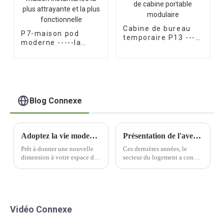
Cabine de bureau
P7-maison pod
temporaire P13 -----
moderne -----la
salle de cabine
petite maison
portable modulaire
instantanée la plus
attrayante et la plus
fonctionnelle
Blog Connexe
Adoptez la vie moderne avec une capsule spatiale
Présentation de l'avenir du logement : les maisons préfabriquées
Prêt à donner une nouvelle
Ces dernières années, le
dimension à votre espace de
secteur du logement a connu
vie ? Ne cherchez plus : les
une évolution significative
capsules spatiales modernes
vers des méthodes de
sont faites pour vous. Cette
construction plus durables et
solution innovante et
plus efficaces. L'utilisation
futuriste est idéale pour ceux
de matériaux préfabriqués est
Vidéo Connexe
qui…
une innovation qui gagne en
popularité.