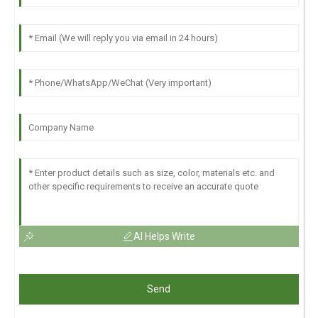
AI Helps Write
Send