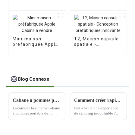
Apple Cabin
maisons capsules
Mini-maison
T2, Maison capsule
préfabriquée Apple
spatiale -
Cabins à vendre
Conception
préfabriquée
innovante
Blog Connexe
Cabane à pommes portable - Magnifique café
Comment créer rapidement un camp de capsule spatiale haut de gamme et luxueux ?
Découvrez la superbe cabane
Prêt à vivre une expérience
à pommes portable de
de camping inoubliable ?
Mutong Industry. Ce
Imaginez dormir à la belle
magnifique café allie à la
étoile dans un camp capsule
perfection style et
haut de gamme alliant luxe
fonctionnalité.
et aventure. Avec un peu de