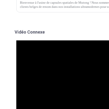
Bienvenue à l'usine de capsules spatiales de Mutong ! Nous sommes 
clients belges de renom dans nos installations ultramodernes pour un
marque un tournant…
Vidéo Connexe