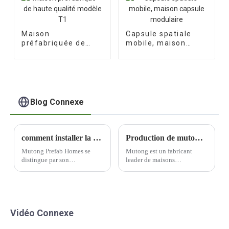
Maison
Capsule spatiale
préfabriquée de
mobile, maison
haute qualité
capsule modulaire
modèle T1
Blog Connexe
comment installer la maison préfabriquée ?
Production de mutong pour maisons préfabriquées - la qualité est toujours la première chose pour nous !
Mutong Prefab Homes se
Mutong est un fabricant
distingue par son
leader de maisons
engagement en faveur de la
préfabriquées qui privilégie
mobilité. Les maisons
la qualité tout au long du
préfabriquées de l'entreprise
processus de production.
sont conçues pour être
Engagé dans la recherche de
facilement déplaçables,
l'excellence, Mutong est
Vidéo Connexe
offrant ainsi une grande
devenu une marque de
flexibilité de relocalisation si
confiance dans le secteur.