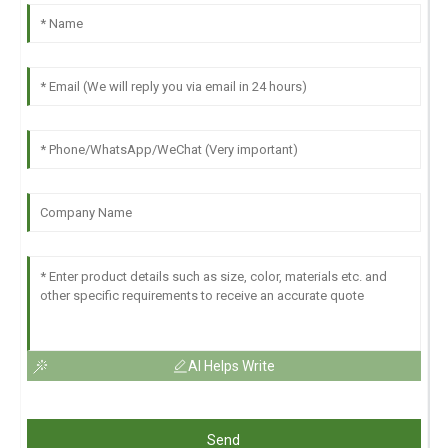
AI Helps Write
Send