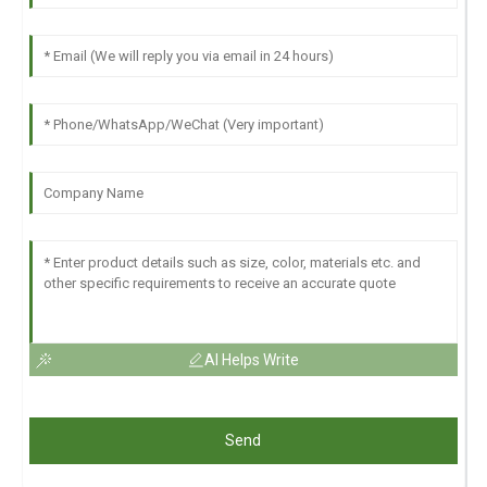
AI Helps Write
Send