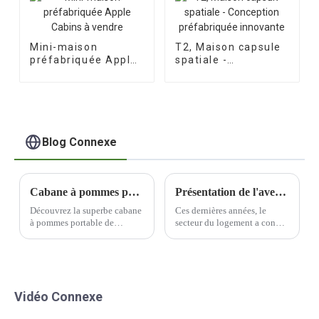
Mini-maison
T2, Maison capsule
préfabriquée Apple
spatiale -
Cabins à vendre
Conception
préfabriquée
innovante
Blog Connexe
Cabane à pommes portable - Magnifique café
Présentation de l'avenir du logement : les maisons préfabriquées
Découvrez la superbe cabane
Ces dernières années, le
à pommes portable de
secteur du logement a connu
Mutong Industry. Ce
une évolution significative
magnifique café allie à la
vers des méthodes de
perfection style et
construction plus durables et
fonctionnalité.
plus efficaces. L'utilisation
de matériaux préfabriqués est
Vidéo Connexe
une innovation qui gagne en
popularité.