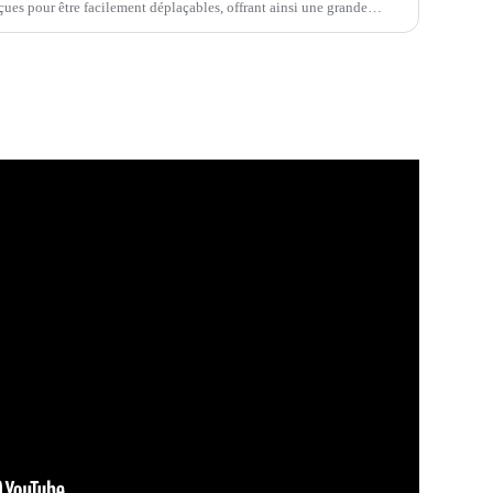
çues pour être facilement déplaçables, offrant ainsi une grande
ire. Ce...