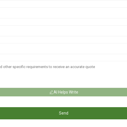
AI Helps Write
Send