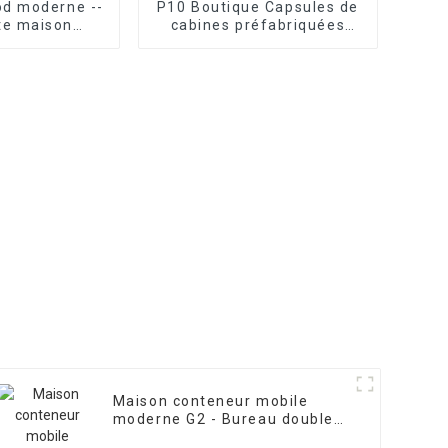
od moderne --
P10 Boutique Capsules de
ite maison
cabines préfabriquées
ée la plus
pour petits espaces
 et la plus
onnelle
Maison conteneur mobile
moderne G2 - Bureau double
cabine Apple