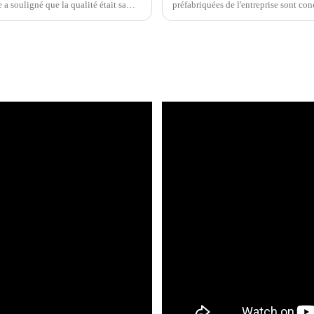
 a souligné que la qualité était sa
préfabriquées de l'entreprise sont con
flexibilité de relocalisation si nécessa