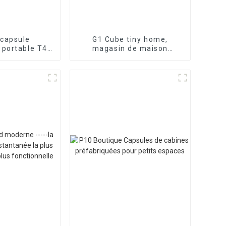
 capsule
G1 Cube tiny home,
 portable T4 :
magasin de maison
 élégante et
intelligente, espace de vie
onnelle
compact