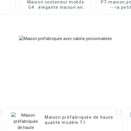
Maison conteneur mobile
P7-maison p
G4 : élégante maison en
---la pet
verre préfabriquée
instantan
attrayante
foncti
Maison préfabriquée de haute
qualité modèle T1