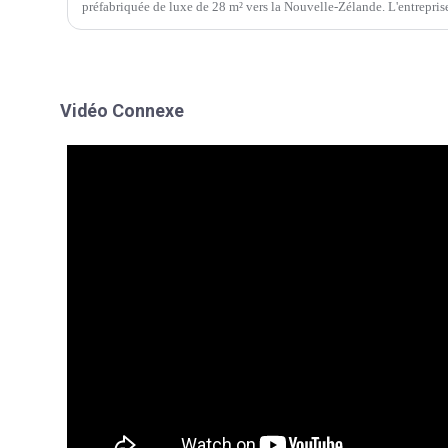
préfabriquée de luxe de 28 m² vers la Nouvelle-Zélande. L'entreprise
priorité absolue.
Vidéo Connexe