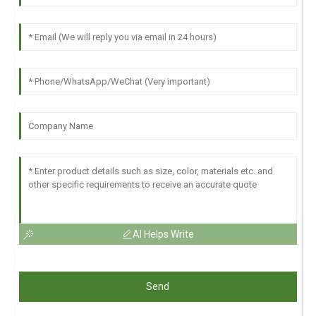
AI Helps Write
Send