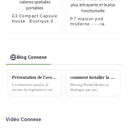
G3 Compact Capsule
P7-maison pod
House : Boutique de
moderne -----la
cabines spatiales
petite maison
portables
instantanée la plus
attrayante et la plus
fonctionnelle
Blog Connexe
Présentation de l'avenir du logement : les maisons préfabriquées
comment installer la maison préfabriquée ?
Ces dernières années, le
Mutong Prefab Homes se
secteur du logement a connu
distingue par son
une évolution significative
engagement en faveur de la
vers des méthodes de
mobilité. Les maisons
construction plus durables et
préfabriquées de l'entreprise
plus efficaces. L'utilisation
sont conçues pour être
de matériaux préfabriqués est
facilement déplaçables,
Vidéo Connexe
une innovation qui gagne en
offrant ainsi une grande
popularité.
flexibilité de relocalisation si