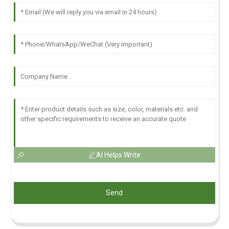
AI Helps Write
Send