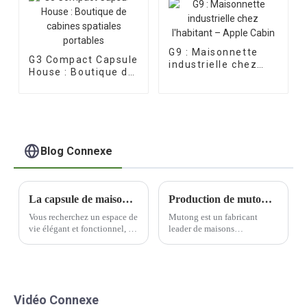
G9 : Maisonnette
G3 Compact Capsule
industrielle chez
House : Boutique de
l'habitant – Apple
cabines spatiales
Cabin
portables
Blog Connexe
La capsule de maison préfabriquée portable ultime : une vie élégante et pratique
Production de mutong pour maisons préfabriquées - la qualité est toujours la première chose pour nous !
Vous recherchez un espace de
Mutong est un fabricant
vie élégant et fonctionnel, à
leader de maisons
emporter partout ? Les
préfabriquées qui privilégie
maisons capsules
la qualité tout au long du
préfabriquées portables sont
processus de production.
la solution. Cette solution
Engagé dans la recherche de
d'habitat innovante allie
l'excellence, Mutong est
Vidéo Connexe
parfaitement confort et
devenu une marque de