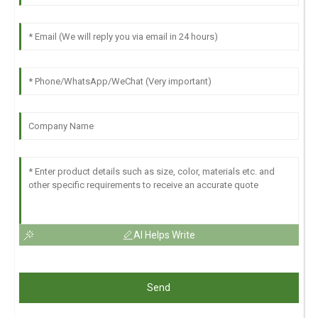
AI Helps Write
Send