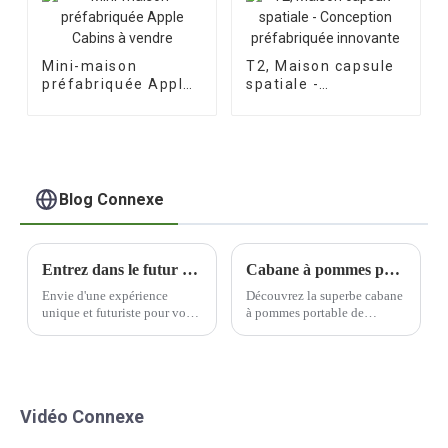
Mini-maison
T2, Maison capsule
préfabriquée Apple
spatiale -
Cabins à vendre
Conception
préfabriquée
innovante
Blog Connexe
Entrez dans le futur avec la super capsule spatiale de science-fiction de Soaring
Cabane à pommes portable - Magnifique café
Envie d'une expérience
Découvrez la superbe cabane
unique et futuriste pour votre
à pommes portable de
famille ? Ne cherchez plus :
Mutong Industry. Ce
la capsule spatiale de
magnifique café allie à la
science-fiction de Soaring est
perfection style et
faite pour vous ! Cette
fonctionnalité.
attraction innovante et
Vidéo Connexe
immersive sur le thème de
l'espace est l'attraction