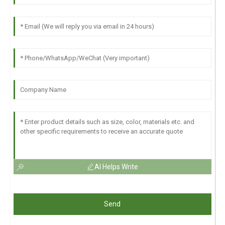
AI Helps Write
Send