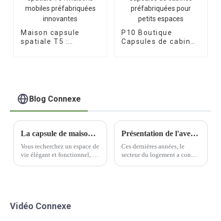
Maison capsule
P10 Boutique
spatiale T5 :
Capsules de cabines
maisons mobiles
préfabriquées pour
préfabriquées
petits espaces
innovantes
Blog Connexe
La capsule de maison préfabriquée portable ultime : une vie élégante et pratique
Présentation de l'avenir du logement : les maisons préfabriquées
Vous recherchez un espace de
Ces dernières années, le
vie élégant et fonctionnel, à
secteur du logement a connu
emporter partout ? Les
une évolution significative
maisons capsules
vers des méthodes de
préfabriquées portables sont
construction plus durables et
la solution. Cette solution
plus efficaces. L'utilisation
d'habitat innovante allie
de matériaux préfabriqués est
Vidéo Connexe
parfaitement confort et
une innovation qui gagne en
praticité.
popularité.