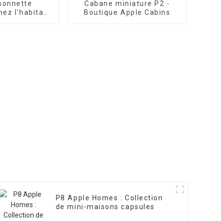
isonnette
Cabane miniature P2 -
chez l'habitant
Boutique Apple Cabins
e Cabin
P8 Apple Homes : Collection
de mini-maisons capsules