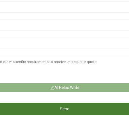
AI Helps Write
Send