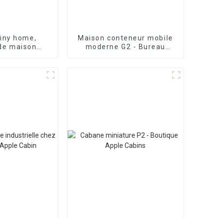
tiny home,
Maison conteneur mobile
de maison
moderne G2 - Bureau
 espace de vie
double cabine Apple
pact