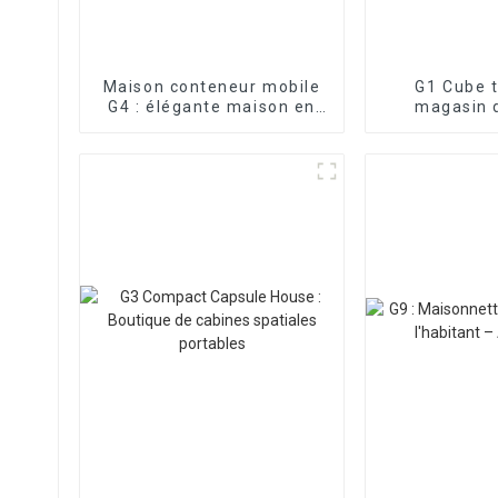
Maison conteneur mobile
G1 Cube 
G4 : élégante maison en
magasin 
verre préfabriquée
intelligente,
com