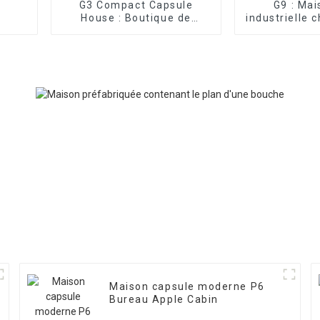
G3 Compact Capsule
G9 : Ma
House : Boutique de
industrielle 
cabines spatiales
– Appl
portables
Maison capsule moderne P6
Bureau Apple Cabin