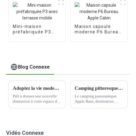
Mini-maison
Maison capsule
préfabriquée P3
moderne P6 Bureau
avec terrasse
Apple Cabin
mobile
Blog Connexe
Adoptez la vie moderne avec une capsule spatiale
Camping pittoresque Apple Barn, une destination populaire pour les amateurs de plein air
Prêt à donner une nouvelle
Le camping panoramique
dimension à votre espace de
Apple Barn, destination
vie ? Ne cherchez plus : les
prisée des amateurs de plein
capsules spatiales modernes
air, a annoncé un nouveau
sont faites pour vous. Cette
partenariat avec une
solution innovante et
entreprise leader dans la
futuriste est idéale pour ceux
conception de maisons
Vidéo Connexe
qui…
intégrées spécialisées. Ce