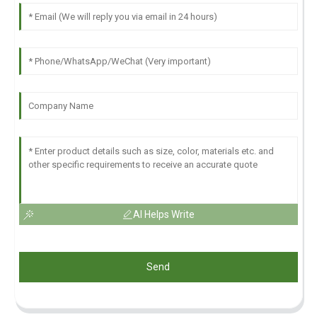
AI Helps Write
Send