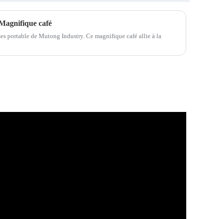
Magnifique café
 portable de Mutong Industry. Ce magnifique café allie à la