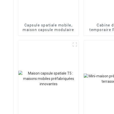
Capsule spatiale mobile,
Cabine 
maison capsule modulaire
temporaire P
de cabin
modu