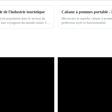
 de l'industrie touristique
Cabane à pommes portable - 
'est popularisé dans le secteur du
Découvrez la superbe cabane à pommes
es aux voyageurs du monde entier. Ces
perfection style et fonctionnalité.