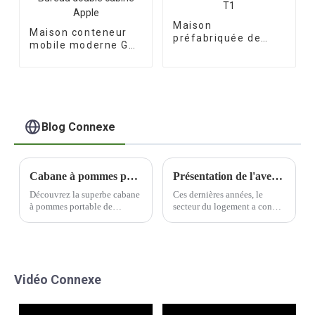
Maison
Maison conteneur
préfabriquée de
mobile moderne G2
haute qualité
- Bureau double
modèle T1
cabine Apple
Blog Connexe
Cabane à pommes portable - Magnifique café
Présentation de l'avenir du logement : les maisons préfabriquées
Découvrez la superbe cabane
Ces dernières années, le
à pommes portable de
secteur du logement a connu
Mutong Industry. Ce
une évolution significative
magnifique café allie à la
vers des méthodes de
perfection style et
construction plus durables et
fonctionnalité.
plus efficaces. L'utilisation
de matériaux préfabriqués est
Vidéo Connexe
une innovation qui gagne en
popularité.