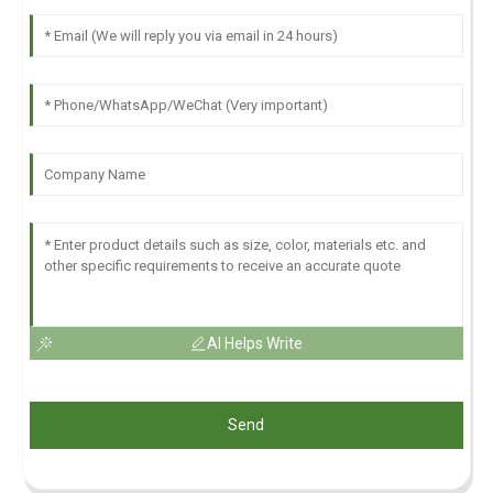
AI Helps Write
Send